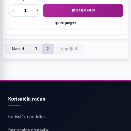
-
+
Dodaj u korpu
Brzi pregled
Nazad
1
2
Naprijed
Korisnički račun
Korisnička podrška
Regionalne postavke