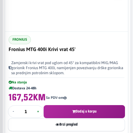
FRONIUS
Fronius MTG 400i Krivi vrat 45'
Zamjenski krivi vrat pod uglom od 45° za kompatibilni MIG/MAG
gorionik Fronius MTG 400i, namijenjen povezivanju drške gorionika
sa prednjim potrošnim sklopom.
Na stanju
Dostava 24-48h
167,52KM
Sa PDV-om
-
+
Dodaj u korpu
Brzi pregled