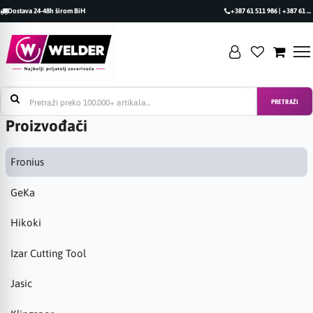
Dostava 24-48h širom BiH
+387 61 511 986 | +387 61 493 470
PRETRAŽI
Proizvođači
Fronius
GeKa
Hikoki
Izar Cutting Tool
Jasic