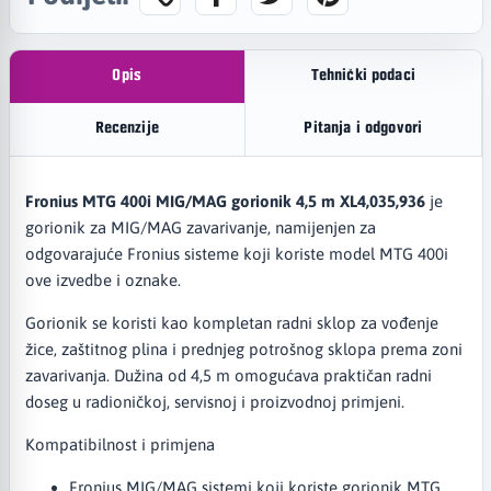
Opis
Tehnički podaci
Recenzije
Pitanja i odgovori
Fronius MTG 400i MIG/MAG gorionik 4,5 m XL4,035,936
je
gorionik za MIG/MAG zavarivanje, namijenjen za
odgovarajuće Fronius sisteme koji koriste model MTG 400i
ove izvedbe i oznake.
Gorionik se koristi kao kompletan radni sklop za vođenje
žice, zaštitnog plina i prednjeg potrošnog sklopa prema zoni
zavarivanja. Dužina od 4,5 m omogućava praktičan radni
doseg u radioničkoj, servisnoj i proizvodnoj primjeni.
Kompatibilnost i primjena
Fronius MIG/MAG sistemi koji koriste gorionik MTG