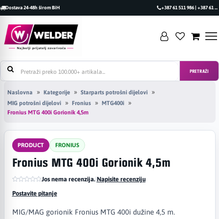
Dostava 24-48h širom BiH
+387 61 511 986 | +387 61 493 470
PRETRAŽI
Naslovna
Kategorije
Starparts potrošni dijelovi
MIG potrošni dijelovi
Fronius
MTG400i
Fronius MTG 400i Gorionik 4,5m
PRODUCT
FRONIUS
Fronius MTG 400i Gorionik 4,5m
Jos nema recenzija.
|
Napisite recenziju
Postavite pitanje
MIG/MAG gorionik Fronius MTG 400i dužine 4,5 m.