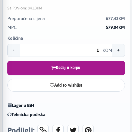
Sa PDV-om:
84,13KM
Preporučena cijena
677,43KM
MPC
579,04KM
Količina
-
+
KOM
Dodaj u korpu
Add to wishlist
Lager u BiH
Tehnicka podrska
Podijeli: