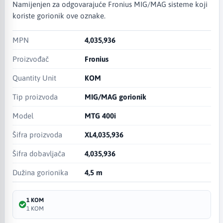
Namijenjen za odgovarajuće Fronius MIG/MAG sisteme koji
koriste gorionik ove oznake.
MPN
4,035,936
Proizvođač
Fronius
Quantity Unit
KOM
Tip proizvoda
MIG/MAG gorionik
Model
MTG 400i
Šifra proizvoda
XL4,035,936
Šifra dobavljača
4,035,936
Dužina gorionika
4,5 m
1 KOM
1 KOM