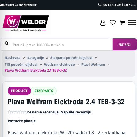
Dostava 24-48h širom BiH
+387 61 511 986 | +387 61 493 470
PRETRAŽI
Naslovna
Kategorije
Starparts potrošni dijelovi
TIG potrošni dijelovi
Wolfram elektrode
Plavi Wolfram
Plava Wolfram Elektroda 2.4 TEB-3-32
PRODUCT
STARPARTS
Plava Wolfram Elektroda 2.4 TEB-3-32
Jos nema recenzija.
|
Napisite recenziju
Postavite pitanje
Plava wolfram elektroda (WL-20) sadrži 1.8 - 2.2% lanthana