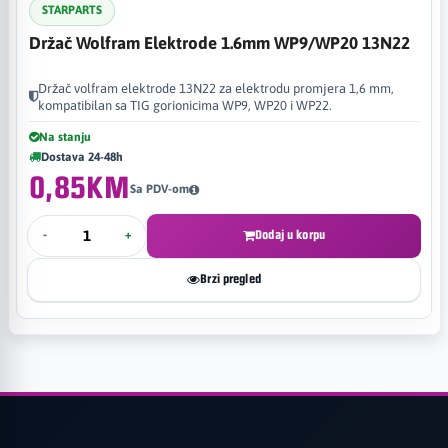
STARPARTS
Držač Wolfram Elektrode 1.6mm WP9/WP20 13N22
Držač volfram elektrode 13N22 za elektrodu promjera 1,6 mm,
kompatibilan sa TIG gorionicima WP9, WP20 i WP22.
Na stanju
Dostava 24-48h
0,85KM
Sa PDV-om
-
+
Dodaj u korpu
Brzi pregled