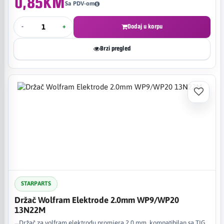
0,85KM
Sa PDV-om
-
+
Dodaj u korpu
Brzi pregled
STARPARTS
Držač Wolfram Elektrode 2.0mm WP9/WP20
13N22M
Držač za volfram elektrodu promjera 2,0 mm, kompatibilan sa TIG