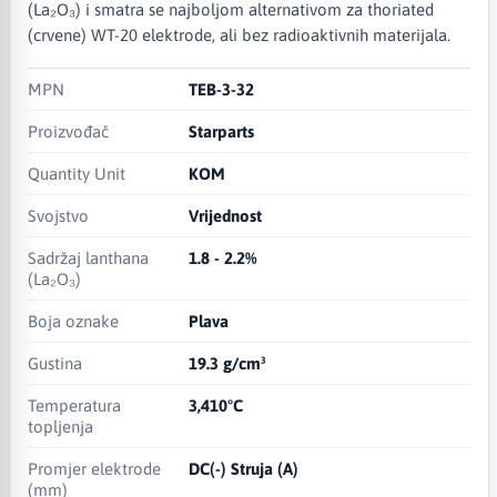
(La₂O₃) i smatra se najboljom alternativom za thoriated
(crvene) WT-20 elektrode, ali bez radioaktivnih materijala.
MPN
TEB-3-32
Proizvođač
Starparts
Quantity Unit
KOM
Svojstvo
Vrijednost
Sadržaj lanthana
1.8 - 2.2%
(La₂O₃)
Boja oznake
Plava
Gustina
19.3 g/cm³
Temperatura
3,410°C
topljenja
Promjer elektrode
DC(-) Struja (A)
(mm)