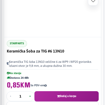
STARPARTS
Keramička Šoba za TIG #6 13N10
Keramička TIG šoba 13N10 veličine 6 za WP9 i WP20 gorionike.
Izlazni otvor je 9,8 mm, a ukupna dužina 30 mm.
Na stanju
Dostava 24-48h
0,85KM
Sa PDV-om
-
+
Dodaj u korpu