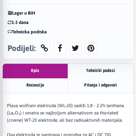
Lager u BiH
1-3 dana
Tehnicka podrska
Podijeli:
Opis
Tehnički podaci
Recenzije
Pitanja i odgovori
Plava wolfram elektroda (WL-20) sadrži 1.8 - 2.2% lanthana
(La₂O₃) i smatra se najboljom alternativom za thoriated
(crvene) WT-20 elektrode, ali bez radioaktivnih materijala.
Ova elektroda je svestrana i pogodna za AC i DC TIG