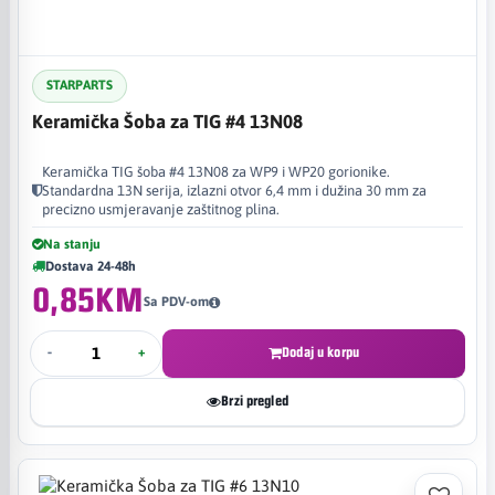
STARPARTS
Keramička Šoba za TIG #4 13N08
Keramička TIG šoba #4 13N08 za WP9 i WP20 gorionike.
Standardna 13N serija, izlazni otvor 6,4 mm i dužina 30 mm za
precizno usmjeravanje zaštitnog plina.
Na stanju
Dostava 24-48h
0,85KM
Sa PDV-om
-
+
Dodaj u korpu
Brzi pregled