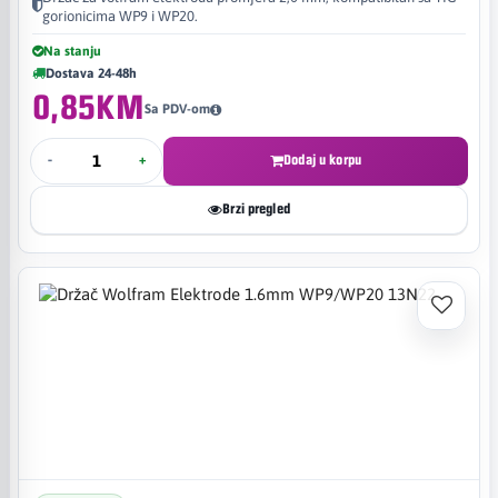
gorionicima WP9 i WP20.
Na stanju
Dostava 24-48h
0,85KM
Sa PDV-om
-
+
Dodaj u korpu
Brzi pregled