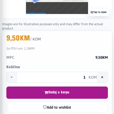
Tap to zoom
Images are for illustrative purposes only and may differ from the actual
product
9,50KM
/ KOM
Sa PDV-om:
1,38KM
MPC
9,50KM
Količina
-
+
KOM
Dodaj u korpu
Add to wishlist