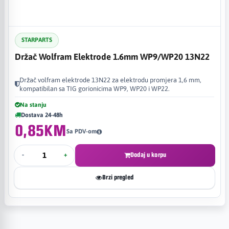
STARPARTS
Držač Wolfram Elektrode 1.6mm WP9/WP20 13N22
Držač volfram elektrode 13N22 za elektrodu promjera 1,6 mm,
kompatibilan sa TIG gorionicima WP9, WP20 i WP22.
Na stanju
Dostava 24-48h
0,85KM
Sa PDV-om
-
+
Dodaj u korpu
Brzi pregled