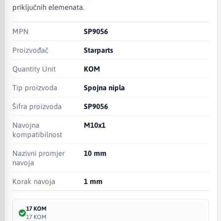
priključnih elemenata.
MPN
SP9056
Proizvođač
Starparts
Quantity Unit
KOM
Tip proizvoda
Spojna nipla
Šifra proizvoda
SP9056
Navojna
M10x1
kompatibilnost
Nazivni promjer
10 mm
navoja
Korak navoja
1 mm
17 KOM
17 KOM