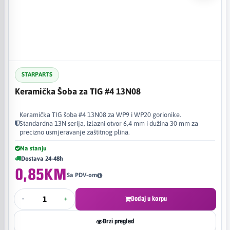
STARPARTS
Keramička Šoba za TIG #4 13N08
Keramička TIG šoba #4 13N08 za WP9 i WP20 gorionike.
Standardna 13N serija, izlazni otvor 6,4 mm i dužina 30 mm za
precizno usmjeravanje zaštitnog plina.
Na stanju
Dostava 24-48h
0,85KM
Sa PDV-om
-
+
Dodaj u korpu
Brzi pregled