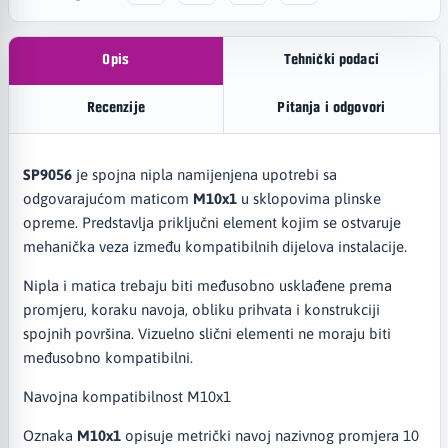
Opis
Tehnički podaci
Recenzije
Pitanja i odgovori
SP9056
je spojna nipla namijenjena upotrebi sa
odgovarajućom maticom
M10x1
u sklopovima plinske
opreme. Predstavlja priključni element kojim se ostvaruje
mehanička veza između kompatibilnih dijelova instalacije.
Nipla i matica trebaju biti međusobno usklađene prema
promjeru, koraku navoja, obliku prihvata i konstrukciji
spojnih površina. Vizuelno slični elementi ne moraju biti
međusobno kompatibilni.
Navojna kompatibilnost M10x1
Oznaka
M10x1
opisuje metrički navoj nazivnog promjera 10