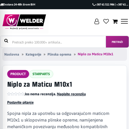
Dostava 24-48h širom BiH
+387 61 511 986 | +387 61 493 470
PRETRAŽI
Niplo za Maticu M10x1
Naslovna
Kategorije
Plinska oprema
PRODUCT
STARPARTS
Niplo za Maticu M10x1
Jos nema recenzija.
|
Napisite recenziju
Postavite pitanje
Spojna nipla za upotrebu sa odgovarajućom maticom
M10x1 u sklopovima plinske opreme, namijenjena
mehaničkom povezivanju međusobno kompatibilnih