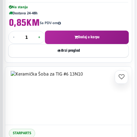
Na stanju
Dostava 24-48h
0,85KM
Sa PDV-om
-
+
Dodaj u korpu
Brzi pregled
STARPARTS