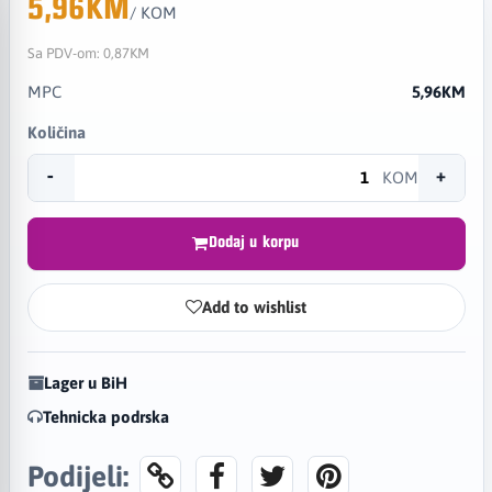
5,96KM
/ KOM
Sa PDV-om:
0,87KM
MPC
5,96KM
Količina
-
+
KOM
Dodaj u korpu
Add to wishlist
Lager u BiH
Tehnicka podrska
Podijeli: