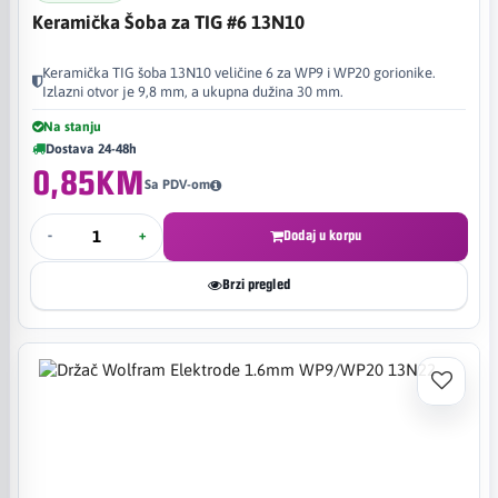
Keramička Šoba za TIG #6 13N10
Keramička TIG šoba 13N10 veličine 6 za WP9 i WP20 gorionike.
Izlazni otvor je 9,8 mm, a ukupna dužina 30 mm.
Na stanju
Dostava 24-48h
0,85KM
Sa PDV-om
-
+
Dodaj u korpu
Brzi pregled