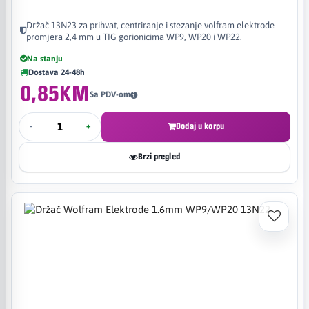
Držač 13N23 za prihvat, centriranje i stezanje volfram elektrode
promjera 2,4 mm u TIG gorionicima WP9, WP20 i WP22.
Na stanju
Dostava 24-48h
0,85KM
Sa PDV-om
-
+
Dodaj u korpu
Brzi pregled