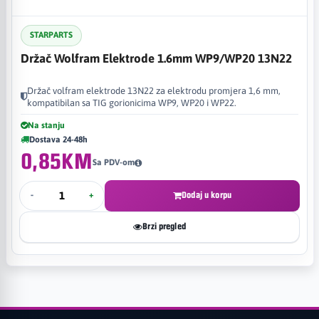
STARPARTS
Držač Wolfram Elektrode 1.6mm WP9/WP20 13N22
Držač volfram elektrode 13N22 za elektrodu promjera 1,6 mm,
kompatibilan sa TIG gorionicima WP9, WP20 i WP22.
Na stanju
Dostava 24-48h
0,85KM
Sa PDV-om
-
+
Dodaj u korpu
Brzi pregled