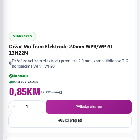
STARPARTS
Držač Wolfram Elektrode 2.0mm WP9/WP20
13N22M
Držač za volfram elektrodu promjera 2,0 mm, kompatibilan sa TIG
gorionicima WP9 i WP20.
Na stanju
Dostava 24-48h
0,85KM
Sa PDV-om
-
+
Dodaj u korpu
Brzi pregled