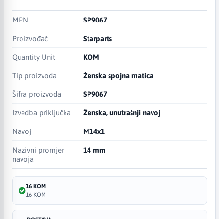
MPN
SP9067
Proizvođač
Starparts
Quantity Unit
KOM
Tip proizvoda
Ženska spojna matica
Šifra proizvoda
SP9067
Izvedba priključka
Ženska, unutrašnji navoj
Navoj
M14x1
Nazivni promjer
14 mm
navoja
16 KOM
16 KOM