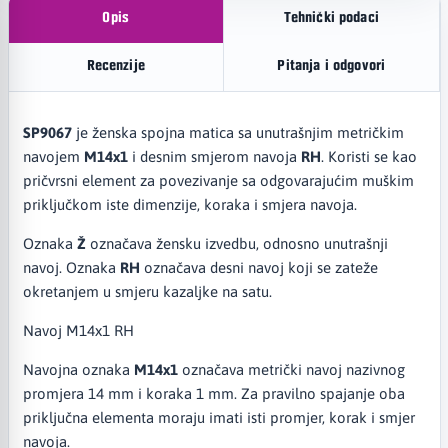
Opis
Tehnički podaci
Recenzije
Pitanja i odgovori
SP9067
je ženska spojna matica sa unutrašnjim metričkim
navojem
M14x1
i desnim smjerom navoja
RH
. Koristi se kao
pričvrsni element za povezivanje sa odgovarajućim muškim
priključkom iste dimenzije, koraka i smjera navoja.
Oznaka
Ž
označava žensku izvedbu, odnosno unutrašnji
navoj. Oznaka
RH
označava desni navoj koji se zateže
okretanjem u smjeru kazaljke na satu.
Navoj M14x1 RH
Navojna oznaka
M14x1
označava metrički navoj nazivnog
promjera 14 mm i koraka 1 mm. Za pravilno spajanje oba
priključna elementa moraju imati isti promjer, korak i smjer
navoja.