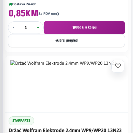
Dostava 24-48h
0,85KM
Sa PDV-om
-
+
Dodaj u korpu
Brzi pregled
STARPARTS
Držač Wolfram Elektrode 2.4mm WP9/WP20 13N23