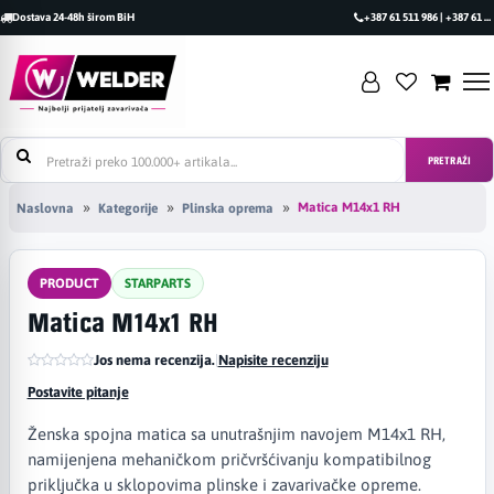
Dostava 24-48h širom BiH
+387 61 511 986 | +387 61 493 470
PRETRAŽI
Matica M14x1 RH
Naslovna
Kategorije
Plinska oprema
PRODUCT
STARPARTS
Matica M14x1 RH
Jos nema recenzija.
|
Napisite recenziju
Postavite pitanje
Ženska spojna matica sa unutrašnjim navojem M14x1 RH,
namijenjena mehaničkom pričvršćivanju kompatibilnog
priključka u sklopovima plinske i zavarivačke opreme.