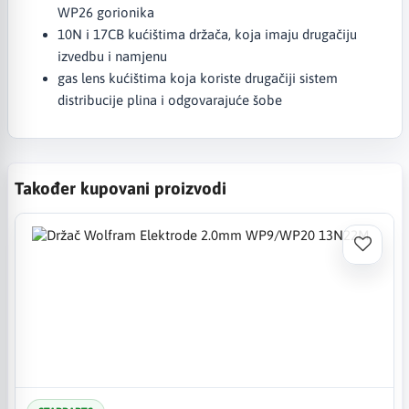
WP26 gorionika
10N i 17CB kućištima držača, koja imaju drugačiju
izvedbu i namjenu
gas lens kućištima koja koriste drugačiji sistem
distribucije plina i odgovarajuće šobe
Također kupovani proizvodi