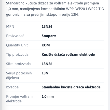
Standardno kućište držača za volfram elektrodu promjera
1,0 mm, namijenjeno kompatibilnim WP9, WP20 i WP22 TIG
gorionicima sa prednjim sklopom serije 13N.
MPN
13N26
Proizvođač
Starparts
Quantity Unit
KOM
Tip proizvoda
Kućište držača volfram elektrode
Šifra proizvoda
13N26
Serija potrošnih
13N
dijelova
Izvedba
Standardno kućište držača elektrode
Promjer volfram
1,0 mm
elektrode