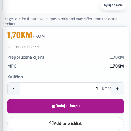
Tap to zoom
Images are for illustrative purposes only and may differ from the actual
product
1,70KM
/ KOM
Sa PDV-om:
0,25KM
Preporučena cijena
1,70KM
MPC
1,70KM
Količina
-
+
KOM
Dodaj u korpu
Add to wishlist