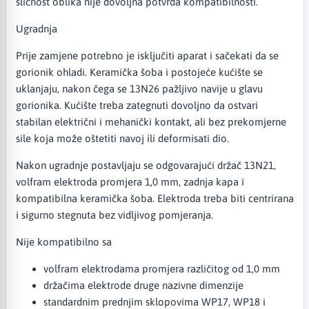
sličnost oblika nije dovoljna potvrda kompatibilnosti.
Ugradnja
Prije zamjene potrebno je isključiti aparat i sačekati da se
gorionik ohladi. Keramička šoba i postojeće kućište se
uklanjaju, nakon čega se 13N26 pažljivo navije u glavu
gorionika. Kućište treba zategnuti dovoljno da ostvari
stabilan električni i mehanički kontakt, ali bez prekomjerne
sile koja može oštetiti navoj ili deformisati dio.
Nakon ugradnje postavljaju se odgovarajući držač 13N21,
volfram elektroda promjera 1,0 mm, zadnja kapa i
kompatibilna keramička šoba. Elektroda treba biti centrirana
i sigurno stegnuta bez vidljivog pomjeranja.
Nije kompatibilno sa
volfram elektrodama promjera različitog od 1,0 mm
držačima elektrode druge nazivne dimenzije
standardnim prednjim sklopovima WP17, WP18 i