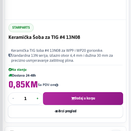
STARPARTS
Keramička Šoba za TIG #4 13N08
Keramička TIG šoba #4 13N08 za WP9 i WP20 gorionike.
Standardna 13N serija, izlazni otvor 6,4 mm i dužina 30 mm za
precizno usmjeravanje zaštitnog plina.
Na stanju
Dostava 24-48h
0,85KM
Sa PDV-om
-
+
Dodaj u korpu
Brzi pregled