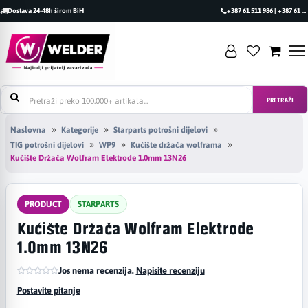
Dostava 24-48h širom BiH
+387 61 511 986 | +387 61 493 470
PRETRAŽI
Naslovna
Kategorije
Starparts potrošni dijelovi
TIG potrošni dijelovi
WP9
Kućište držača wolframa
Kućište Držača Wolfram Elektrode 1.0mm 13N26
PRODUCT
STARPARTS
Kućište Držača Wolfram Elektrode
1.0mm 13N26
Jos nema recenzija.
|
Napisite recenziju
Postavite pitanje