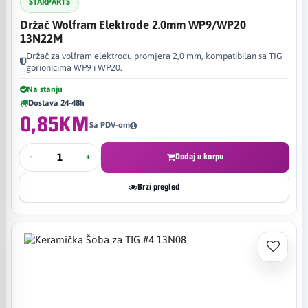
STARPARTS
Držač Wolfram Elektrode 2.0mm WP9/WP20
13N22M
Držač za volfram elektrodu promjera 2,0 mm, kompatibilan sa TIG
gorionicima WP9 i WP20.
Na stanju
Dostava 24-48h
0,85KM
Sa PDV-om
-
+
Dodaj u korpu
Brzi pregled