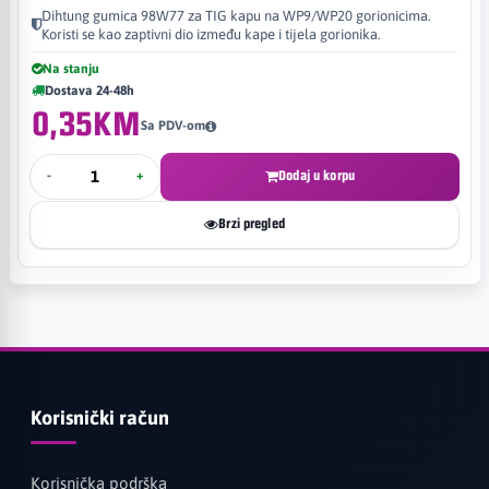
Dihtung gumica 98W77 za TIG kapu na WP9/WP20 gorionicima.
Koristi se kao zaptivni dio između kape i tijela gorionika.
Na stanju
Dostava 24-48h
0,35KM
Sa PDV-om
-
+
Dodaj u korpu
Brzi pregled
Korisnički račun
Korisnička podrška