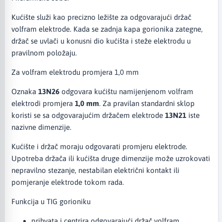
Kućište služi kao precizno ležište za odgovarajući držač
volfram elektrode. Kada se zadnja kapa gorionika zategne,
držač se uvlači u konusni dio kućišta i steže elektrodu u
pravilnom položaju.
Za volfram elektrodu promjera 1,0 mm
Oznaka
13N26
odgovara kućištu namijenjenom volfram
elektrodi promjera
1,0 mm
. Za pravilan standardni sklop
koristi se sa odgovarajućim držačem elektrode
13N21
iste
nazivne dimenzije.
Kućište i držač moraju odgovarati promjeru elektrode.
Upotreba držača ili kućišta druge dimenzije može uzrokovati
nepravilno stezanje, nestabilan električni kontakt ili
pomjeranje elektrode tokom rada.
Funkcija u TIG gorioniku
prihvata i centrira odgovarajući držač volfram