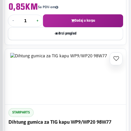
0,85KM
Sa PDV-om
-
+
Dodaj u korpu
Brzi pregled
STARPARTS
Dihtung gumica za TIG kapu WP9/WP20 98W77