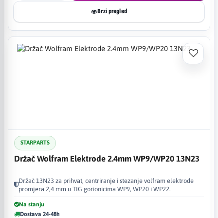
Brzi pregled
STARPARTS
Držač Wolfram Elektrode 2.4mm WP9/WP20 13N23
Držač 13N23 za prihvat, centriranje i stezanje volfram elektrode
promjera 2,4 mm u TIG gorionicima WP9, WP20 i WP22.
Na stanju
Dostava 24-48h