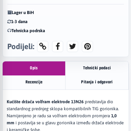
Lager u BiH
1-3 dana
Tehnicka podrska
Podijeli:
Opis
Tehnički podaci
Recenzije
Pitanja i odgovori
Kućište držača volfram elektrode 13N26
predstavlja dio
standardnog prednjeg sklopa kompatibilnih TIG gorionika.
Namijenjeno je radu sa volfram elektrodom promjera
1,0
mm
i postavlja se u glavu gorionika između držača elektrode
i keramičke šobe.