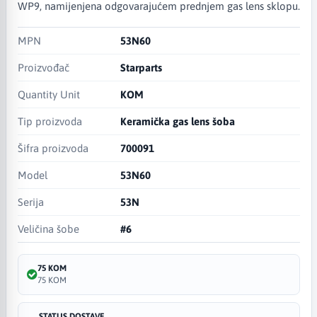
WP9, namijenjena odgovarajućem prednjem gas lens sklopu.
MPN
53N60
Proizvođač
Starparts
Quantity Unit
KOM
Tip proizvoda
Keramička gas lens šoba
Šifra proizvoda
700091
Model
53N60
Serija
53N
Veličina šobe
#6
75 KOM
75 KOM
STATUS DOSTAVE