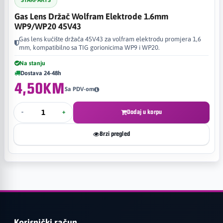
STARPARTS
Gas Lens Držač Wolfram Elektrode 1.6mm
WP9/WP20 45V43
Gas lens kućište držača 45V43 za volfram elektrodu promjera 1,6
mm, kompatibilno sa TIG gorionicima WP9 i WP20.
Na stanju
Dostava 24-48h
4,50KM
Sa PDV-om
-
+
Dodaj u korpu
Brzi pregled
Korisnički račun