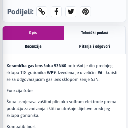
Podijeli:
Opis
Tehnički podaci
Recenzije
Pitanja i odgovori
Keramička gas lens šoba 53N60
potrošni je dio prednjeg
sklopa TIG gorionika
WP9
. Izvedena je u veličini
#6
i koristi
se sa odgovarajućim gas lens sklopom serije 53N.
Funkcija šobe
Šoba usmjerava zaštitni plin oko volfram elektrode prema
području zavarivanja i štiti unutrašnje dijelove prednjeg
sklopa gorionika.
Kompatibilnost