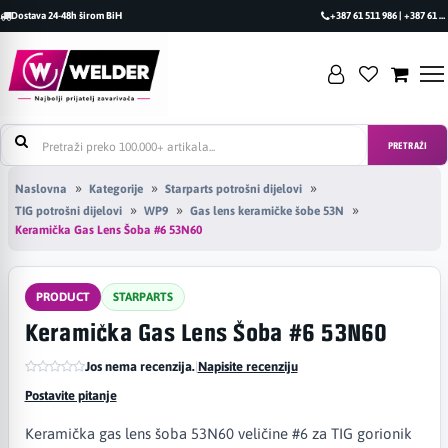
Dostava 24-48h širom BiH
+387 61 511 986 | +387 61 493 470
PRETRAŽI
Naslovna
Kategorije
Starparts potrošni dijelovi
TIG potrošni dijelovi
WP9
Gas lens keramičke šobe 53N
Keramička Gas Lens Šoba #6 53N60
PRODUCT
STARPARTS
Keramička Gas Lens Šoba #6 53N60
Jos nema recenzija.
|
Napisite recenziju
Postavite pitanje
Keramička gas lens šoba 53N60 veličine #6 za TIG gorionik