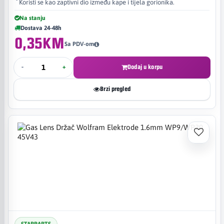
Koristi se kao zaptivni dio između kape i tijela gorionika.
Na stanju
Dostava 24-48h
0,35KM
Sa PDV-om
-
+
Dodaj u korpu
Brzi pregled