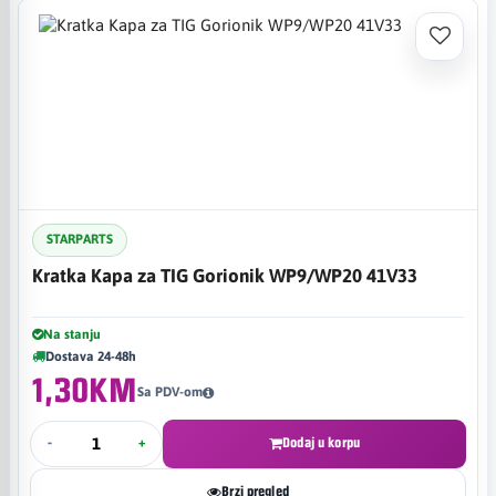
STARPARTS
Kratka Kapa za TIG Gorionik WP9/WP20 41V33
Na stanju
Dostava 24-48h
1,30KM
Sa PDV-om
-
+
Dodaj u korpu
Brzi pregled