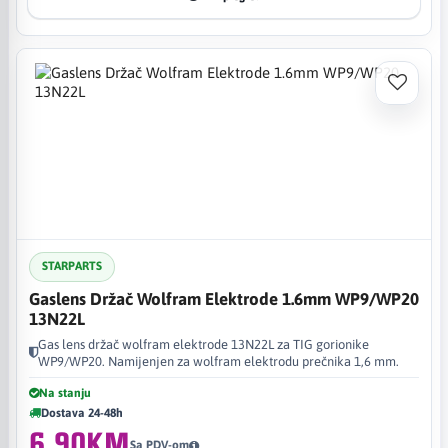
STARPARTS
Gaslens Držač Wolfram Elektrode 1.6mm WP9/WP20
13N22L
Gas lens držač wolfram elektrode 13N22L za TIG gorionike
WP9/WP20. Namijenjen za wolfram elektrodu prečnika 1,6 mm.
Na stanju
Dostava 24-48h
6,90KM
Sa PDV-om