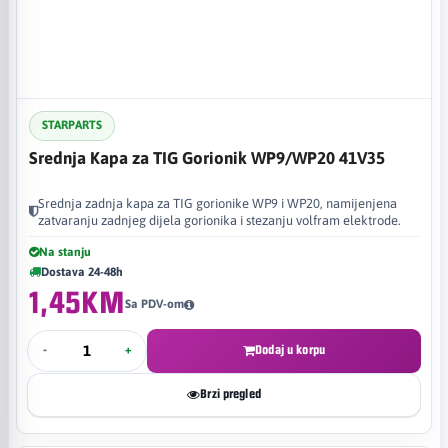
STARPARTS
Srednja Kapa za TIG Gorionik WP9/WP20 41V35
Srednja zadnja kapa za TIG gorionike WP9 i WP20, namijenjena
zatvaranju zadnjeg dijela gorionika i stezanju volfram elektrode.
Na stanju
Dostava 24-48h
1,45KM
Sa PDV-om
-
+
Dodaj u korpu
Brzi pregled