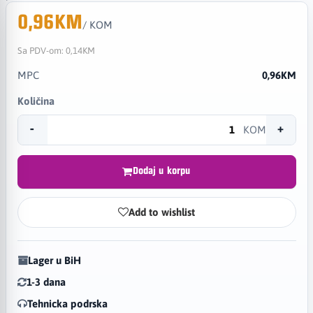
0,96KM
/ KOM
Sa PDV-om:
0,14KM
MPC
0,96KM
Količina
-
+
KOM
Dodaj u korpu
Add to wishlist
Lager u BiH
1-3 dana
Tehnicka podrska