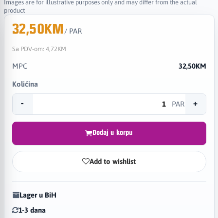
Images are for illustrative purposes only and may differ from the actual
product
32,50KM
/ PAR
Sa PDV-om:
4,72KM
MPC
32,50KM
Količina
-
+
PAR
Dodaj u korpu
Add to wishlist
Lager u BiH
1-3 dana