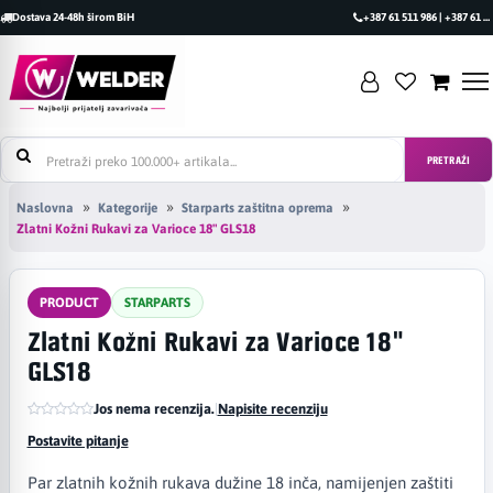
Dostava 24-48h širom BiH
+387 61 511 986 | +387 61 493 470
PRETRAŽI
Naslovna
Kategorije
Starparts zaštitna oprema
Zlatni Kožni Rukavi za Varioce 18" GLS18
PRODUCT
STARPARTS
Zlatni Kožni Rukavi za Varioce 18"
GLS18
Jos nema recenzija.
|
Napisite recenziju
Postavite pitanje
Par zlatnih kožnih rukava dužine 18 inča, namijenjen zaštiti