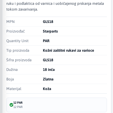
ruku i podlaktica od varnica i uobičajenog prskanja metala
tokom zavarivanja.
MPN
GLS18
Proizvođač
Starparts
Quantity Unit
PAR
Tip proizvoda
Kožni zaštitni rukavi za varioce
Šifra proizvoda
GLS18
Dužina
18 inča
Boja
Zlatna
Materijal
Koža
12 PAR
12 PAR