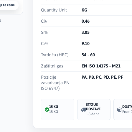
ap to zoom
Quantity Unit
KG
t
C%
0.46
Si%
3.05
Cr%
9.10
Tvrdoća (HRC)
54 - 60
Zaštitni gas
EN ISO 14175 - M21
Pozicije
PA, PB, PC, PD, PE, PF
zavarivanja EN
ISO 6947)
STATUS
15 KG
DOST
DOSTAVE
15 KG
From 
1-3 dana