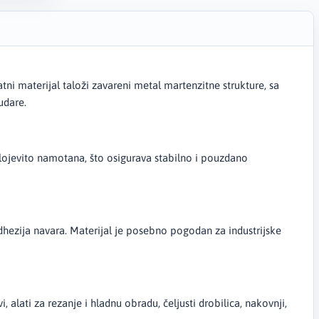
i materijal taloži zavareni metal martenzitne strukture, sa
udare.
slojevito namotana, što osigurava stabilno i pouzdano
adhezija navara. Materijal je posebno pogodan za industrijske
 alati za rezanje i hladnu obradu, čeljusti drobilica, nakovnji,