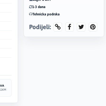
1-3 dana
Tehnicka podrska
Podijeli:
AVA
11KM