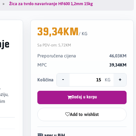
Žica za tvrdo navarivanje HF600 1,2mm 15kg
39,34KM
/ KG
nje
Sa PDV-om:
5,72KM
Preporučena cijena
46,03KM
MPC
39,34KM
-
+
Količina
KG
,
ziju,
Dodaj u korpu
kim
Add to wishlist
Lager u BiH