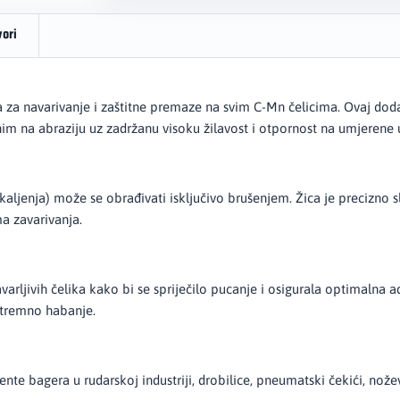
vori
 navarivanje i zaštitne premaze na svim C-Mn čelicima. Ovaj dodatn
m na abraziju uz zadržanu visoku žilavost i otpornost na umjerene 
kaljenja) može se obrađivati isključivo brušenjem. Žica je precizno 
a zavarivanja.
arljivih čelika kako bi se spriječilo pucanje i osigurala optimalna 
kstremno habanje.
te bagera u rudarskoj industriji, drobilice, pneumatski čekići, noževi,