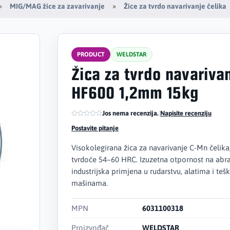
MIG/MAG žice za zavarivanje
Žice za tvrdo navarivanje čelika
PRODUCT
WELDSTAR
Žica za tvrdo navariva
HF600 1,2mm 15kg
Jos nema recenzija.
|
Napisite recenziju
Postavite pitanje
Visokolegirana žica za navarivanje C-Mn čelika
tvrdoće 54–60 HRC. Izuzetna otpornost na abra
industrijska primjena u rudarstvu, alatima i teš
mašinama.
MPN
6031100318
Proizvođač
WELDSTAR