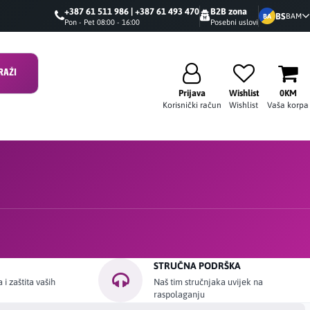
+387 61 511 986 | +387 61 493 470
B2B zona
BS
BAM
BA
Pon - Pet 08:00 - 16:00
Posebni uslovi
RAŽI
Prijava
Wishlist
0KM
Korisnički račun
Wishlist
Vaša korpa
STRUČNA PODRŠKA
i zaštita vaših
Naš tim stručnjaka uvijek na
raspolaganju