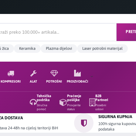
PRET
 žica
Keramika
Plazma dijelovi
Laser potrošni materijal
KOMPRESORI
ALAT
POTROŠNI
PROIZVOĐAČI
Tehnička
Praćenje
B2B
podrška
pošiljke
Partneri
Stručna
Provjerite
Posebni
pomoć
status
uslovi
SIGURNA KUPNJA
ZA DOSTAVA
100% sigurna kupovina 
ava 24-48h na cijeloj teritoriji BiH
podataka