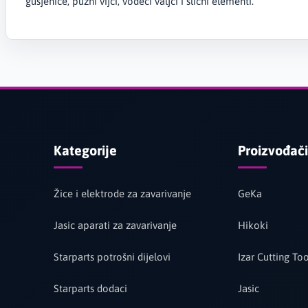
gusjenice, pužni vijci, vodeći valjci i slični elementi.
Kategorije
Proizvođači
Žice i elektrode za zavarivanje
GeKa
Jasic aparati za zavarivanje
Hikoki
Starparts potrošni dijelovi
Izar Cutting Too
Starparts dodaci
Jasic