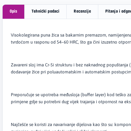
Opis
Tehnički podaci
Recenzije
Pitanja i odgo
Visokolegirana puna žica sa bakarnim premazom, namijenjena za
tvrdoćom u rasponu od 54–60 HRC, što ga čini izuzetno otporni
Zavareni sloj ima Cr-Si strukturu i bez naknadnog popuštanja (
dodavanje žice pri poluautomatskim i automatskim postupcim
Preporučuje se upotreba međusloja (buffer layer) kod teško zav
primjene gdje su potrebni dug vijek trajanja i otpornost na e
Najčešće se koristi za navarivanje dijelova kao što su: komponen