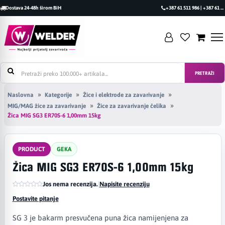
Dostava 24-48h širom BiH
+387 61 511 986 | +387 61 493 470
PRETRAŽI
Naslovna
Kategorije
Žice i elektrode za zavarivanje
MIG/MAG žice za zavarivanje
Žice za zavarivanje čelika
Žica MIG SG3 ER70S-6 1,00mm 15kg
PRODUCT
GEKA
Žica MIG SG3 ER70S-6 1,00mm 15kg
Jos nema recenzija.
|
Napisite recenziju
Postavite pitanje
SG 3 je bakarm presvučena puna žica namijenjena za