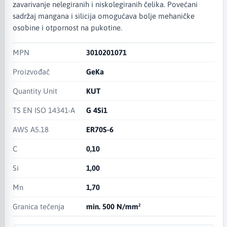
zavarivanje nelegiranih i niskolegiranih čelika. Povećani
sadržaj mangana i silicija omogućava bolje mehaničke
osobine i otpornost na pukotine.
MPN
3010201071
Proizvođač
GeKa
Quantity Unit
KUT
TS EN ISO 14341-A
G 4Si1
AWS A5.18
ER70S-6
C
0,10
Si
1,00
Mn
1,70
Granica tečenja
min. 500 N/mm²