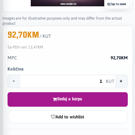
Tap to zoom
Images are for illustrative purposes only and may differ from the actual
product
92,70KM
/ KUT
Sa PDV-om:
13,47KM
MPC
92,70KM
Količina
-
+
KUT
Dodaj u korpu
Add to wishlist