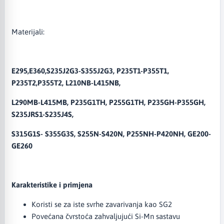
Materijali:
E295,E360,S235J2G3-S355J2G3, P235T1-P355T1,
P235T2,P355T2, L210NB-L415NB,
L290MB-L415MB, P235G1TH, P255G1TH, P235GH-P355GH,
S235JRS1-S235J4S,
S315G1S- S355G3S, S255N-S420N, P255NH-P420NH, GE200-
GE260
Karakteristike i primjena
Koristi se za iste svrhe zavarivanja kao SG2
Povećana čvrstoća zahvaljujući Si-Mn sastavu