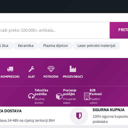
PRET
 žica
Keramika
Plazma dijelovi
Laser potrošni materijal
KOMPRESORI
ALAT
POTROŠNI
PROIZVOĐAČI
Tehnička
Praćenje
B2B
podrška
pošiljke
Partneri
Stručna
Provjerite
Posebni
pomoć
status
uslovi
SIGURNA KUPNJA
ZA DOSTAVA
100% sigurna kupovina 
ava 24-48h na cijeloj teritoriji BiH
podataka