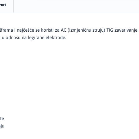
vori
ama i najčešće se koristi za AC (izmjeničnu struju) TIG zavarivanje
nja u odnosu na legirane elektrode.
te
nju