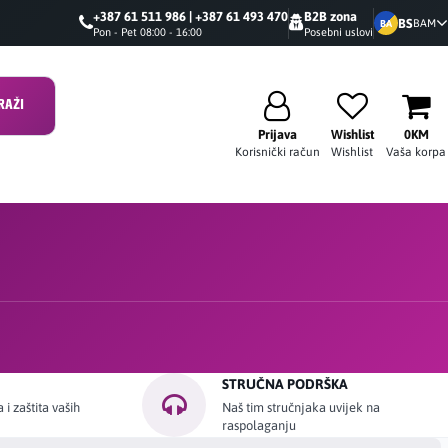
+387 61 511 986 | +387 61 493 470
B2B zona
BS
BAM
BA
Pon - Pet 08:00 - 16:00
Posebni uslovi
RAŽI
Prijava
Wishlist
0KM
Korisnički račun
Wishlist
Vaša korpa
STRUČNA PODRŠKA
i zaštita vaših
Naš tim stručnjaka uvijek na
raspolaganju