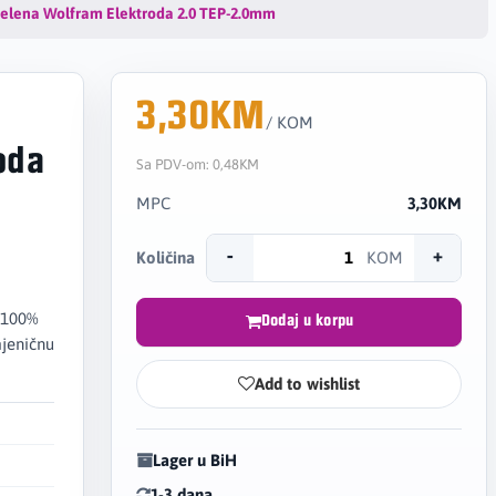
elena Wolfram Elektroda 2.0 TEP-2.0mm
3,30KM
/ KOM
oda
Sa PDV-om:
0,48KM
MPC
3,30KM
-
+
Količina
KOM
 100%
Dodaj u korpu
mjeničnu
Add to wishlist
Lager u BiH
1-3 dana