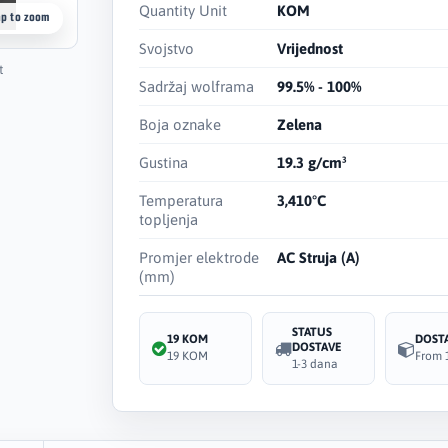
Quantity Unit
KOM
ap to zoom
Svojstvo
Vrijednost
t
Sadržaj wolframa
99.5% - 100%
Boja oznake
Zelena
Gustina
19.3 g/cm³
Temperatura
3,410°C
topljenja
Promjer elektrode
AC Struja (A)
(mm)
STATUS
19 KOM
DOST
DOSTAVE
19 KOM
From 
1-3 dana