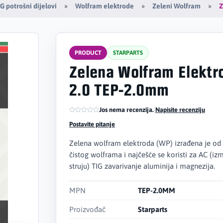
Z
G potrošni dijelovi
Wolfram elektrode
Zeleni Wolfram
PRODUCT
STARPARTS
Zelena Wolfram Elektr
2.0 TEP-2.0mm
Jos nema recenzija.
|
Napisite recenziju
Postavite pitanje
Zelena wolfram elektroda (WP) izrađena je od
čistog wolframa i najčešće se koristi za AC (iz
struju) TIG zavarivanje aluminija i magnezija.
MPN
TEP-2.0MM
Proizvođač
Starparts