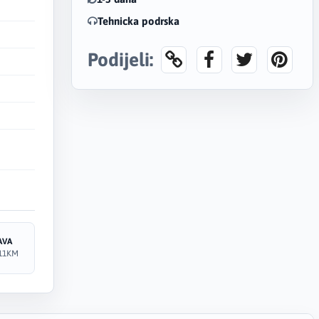
Tehnicka podrska
Podijeli:
AVA
11KM