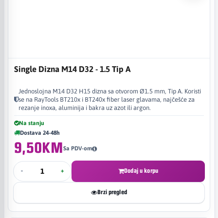
Single Dizna M14 D32 - 1.5 Tip A
Jednoslojna M14 D32 H15 dizna sa otvorom Ø1.5 mm, Tip A. Koristi
se na RayTools BT210x i BT240x fiber laser glavama, najčešće za
rezanje inoxa, aluminija i bakra uz azot ili argon.
Na stanju
Dostava 24-48h
9,50KM
Sa PDV-om
-
+
Dodaj u korpu
Brzi pregled