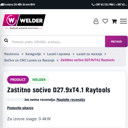
Dostava 24-48h širom BiH
+387 61 511 986 | +387 61 493 470
PRETRAŽI
Naslovna
Kategorije
Laseri i oprema
Laseri za rezanje
Zaštitno sočivo D27.9xT4.1 Raytools
Sočiva za CNC Lasere za Rezanje
PRODUCT
WELDER
Zaštitno sočivo D27.9xT4.1 Raytools
Jos nema recenzija.
|
Napisite recenziju
Postavite pitanje
Za izvore snage: 0-4kW