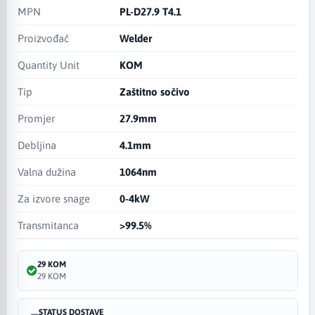
MPN
PL-D27.9 T4.1
Proizvođač
Welder
Quantity Unit
KOM
Tip
Zaštitno sočivo
Promjer
27.9mm
Debljina
4.1mm
Valna dužina
1064nm
Za izvore snage
0-4kW
Transmitanca
>99.5%
29 KOM
29 KOM
STATUS DOSTAVE