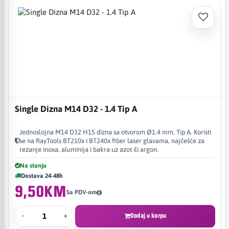
Single Dizna M14 D32 - 1.4 Tip A
Jednoslojna M14 D32 H15 dizna sa otvorom Ø1.4 mm, Tip A. Koristi
se na RayTools BT210x i BT240x fiber laser glavama, najčešće za
rezanje inoxa, aluminija i bakra uz azot ili argon.
Na stanju
Dostava 24-48h
9,50KM
Sa PDV-om
-
+
Dodaj u korpu