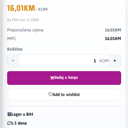
16,01KM
/ KOM
Sa PDV-om:
2,33KM
Preporučena cijena
16,01KM
MPC
16,01KM
Količina
-
+
KOM
Dodaj u korpu
Add to wishlist
Lager u BiH
1-3 dana