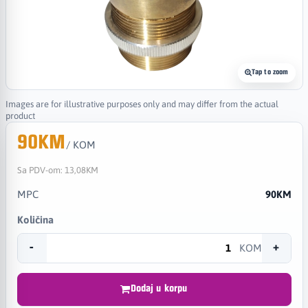
Tap to zoom
Images are for illustrative purposes only and may differ from the actual
product
90KM
/ KOM
Sa PDV-om:
13,08KM
MPC
90KM
Količina
-
+
KOM
Dodaj u korpu