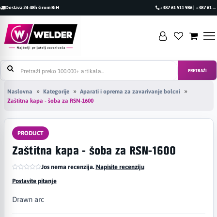
Dostava 24-48h širom BiH
+387 61 511 986 | +387 61 493 470
PRETRAŽI
Naslovna
Kategorije
Aparati i oprema za zavarivanje bolcni
Zaštitna kapa - šoba za RSN-1600
PRODUCT
Zaštitna kapa - šoba za RSN-1600
Jos nema recenzija.
|
Napisite recenziju
Postavite pitanje
Drawn arc