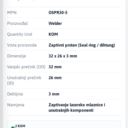
MPN
OSPR30-5
Proizvođač
Welder
Quantity Unit
KOM
Vrsta proizvoda
Zaptivni prsten (Seal ring / dihtung)
Dimenzije
32 x 26 x 3 mm
Vanjski prečnik (OD)
32 mm
Unutrašnji prečnik
26 mm
(ID)
Debljina
3 mm
Namjena
Zaptivanje laserske mlaznice i
unutrašnjih komponenti
2 KOM