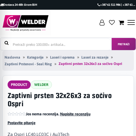
Dostava 24-48h širom BiH
+387 61 511 986 | +387 61 493 470
PRETRAŽI
Naslovna
Kategorije
Laseri i oprema
Laseri za rezanje
Zaptivni prsten 32x26x3 za sočivo Ospri
Zaptivni Prstenovi - Seal Ring
PRODUCT
WELDER
Zaptivni prsten 32x26x3 za sočivo
Ospri
Jos nema recenzija.
|
Napisite recenziju
Postavite pitanje
Za Ospri LC40,LC03C i Au3Tech