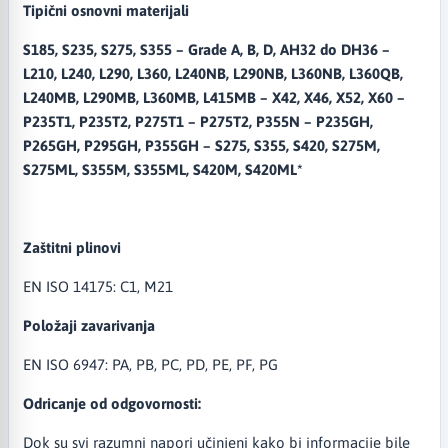
Tipični osnovni materijali
S185, S235, S275, S355 – Grade A, B, D, AH32 do DH36 –
L210, L240, L290, L360, L240NB, L290NB, L360NB, L360QB,
L240MB, L290MB, L360MB, L415MB – X42, X46, X52, X60 –
P235T1, P235T2, P275T1 – P275T2, P355N – P235GH,
P265GH, P295GH, P355GH – S275, S355, S420, S275M,
S275ML, S355M, S355ML, S420M, S420ML*
Zaštitni plinovi
EN ISO 14175: C1, M21
Položaji zavarivanja
EN ISO 6947: PA, PB, PC, PD, PE, PF, PG
Odricanje od odgovornosti:
Dok su svi razumni napori učinjeni kako bi informacije bile