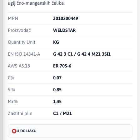
ugljično-manganskih čelika.
MPN
3010200449
Proizvođač
WELDSTAR
Quantity Unit
KG
EN ISO 14341-A
G 42 3 C1 / G 42 4 M21 3Si1
AWS A5.18
ER 70S-6
C%
0,07
Si%
0,85
Mn%
1,45
Zaštitni plin
C1 / M21
U DOLASKU