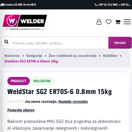
Dostava 24-48h širom BiH
+387 61 511 986 | +387 61 493 470
PRETRAŽI
Naslovna
Kategorije
Žice i elektrode za zavarivanje
WeldStar
WeldStar SG2 ER70S-6 0.8mm 15kg
PRODUCT
WELDSTAR
WeldStar SG2 ER70S-6 0.8mm 15kg
Jos nema recenzija.
|
Napisite recenziju
Postavite pitanje
Bakrom presvučena MIG SG2 žica pogodna za jednostruko
ili višeslojno zavarivanje nelegiranih i niskolegiranih