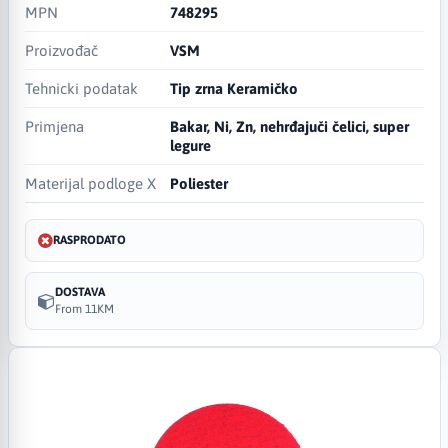
MPN
748295
Proizvođač
VSM
Tehnicki podatak
Tip zrna Keramičko
Primjena
Bakar, Ni, Zn, nehrđajuči čelici, super
legure
Materijal podloge X
Poliester
RASPRODATO
DOSTAVA
From 11KM