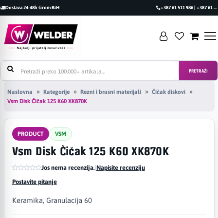
Dostava 24-48h širom BiH
+387 61 511 986 | +387 61 493 470
PRETRAŽI
Naslovna
Kategorije
Rezni i brusni materijali
Čičak diskovi
Vsm Disk Čičak 125 K60 XK870K
PRODUCT
VSM
Vsm Disk Čičak 125 K60 XK870K
Jos nema recenzija.
|
Napisite recenziju
Postavite pitanje
Keramika, Granulacija 60