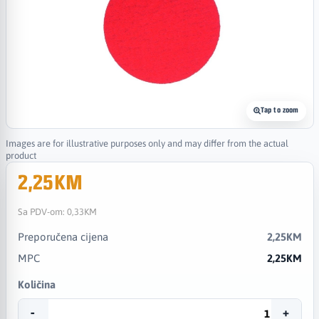
Tap to zoom
Images are for illustrative purposes only and may differ from the actual
product
2,25KM
Sa PDV-om:
0,33KM
Preporučena cijena
2,25KM
MPC
2,25KM
Količina
-
+