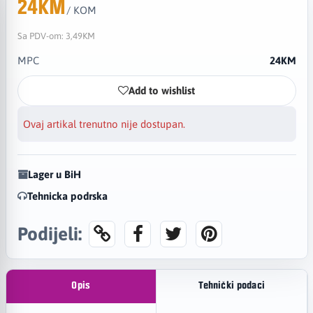
24KM
/ KOM
Sa PDV-om:
3,49KM
MPC
24KM
Add to wishlist
Ovaj artikal trenutno nije dostupan.
Lager u BiH
Tehnicka podrska
Podijeli:
Opis
Tehnički podaci