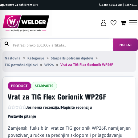
Dostava 24-48h širom BiH
+387 61 511 986 | +387 61 493 470
PRETRAŽI
Naslovna
Kategorije
Starparts potrošni dijelovi
Vrat za TIG Flex Gorionik WP26F
TIG potrošni dijelovi
WP26
PRODUCT
STARPARTS
Vrat za TIG Flex Gorionik WP26F
Jos nema recenzija.
|
Napisite recenziju
Postavite pitanje
Zamjenski fleksibilni vrat za TIG gorionik WP26F, namijenjen
povezivanju ručke sa prednjim sklopom i prilagođavanju