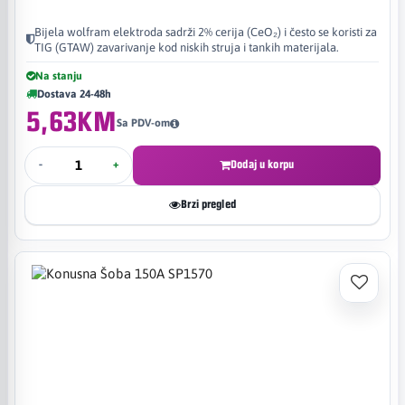
Bijela wolfram elektroda sadrži 2% cerija (CeO₂) i često se koristi za
TIG (GTAW) zavarivanje kod niskih struja i tankih materijala.
Na stanju
Dostava 24-48h
5,63KM
Sa PDV-om
-
+
Dodaj u korpu
Brzi pregled