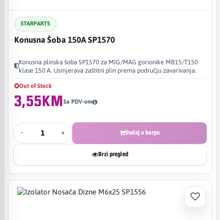
STARPARTS
Konusna Šoba 150A SP1570
Konusna plinska šoba SP1570 za MIG/MAG gorionike MB15/T150
klase 150 A. Usmjerava zaštitni plin prema području zavarivanja.
Out of Stock
3,55KM
Sa PDV-om
-
+
Dodaj u korpu
Brzi pregled