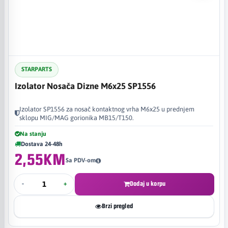
STARPARTS
Izolator Nosača Dizne M6x25 SP1556
Izolator SP1556 za nosač kontaktnog vrha M6x25 u prednjem
sklopu MIG/MAG gorionika MB15/T150.
Na stanju
Dostava 24-48h
2,55KM
Sa PDV-om
-
+
Dodaj u korpu
Brzi pregled