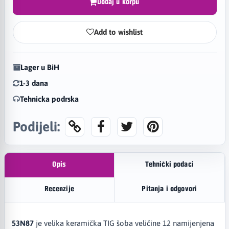
Dodaj u korpu
Add to wishlist
Lager u BiH
1-3 dana
Tehnicka podrska
Podijeli:
Opis
Tehnički podaci
Recenzije
Pitanja i odgovori
53N87
je velika keramička TIG šoba veličine 12 namijenjena