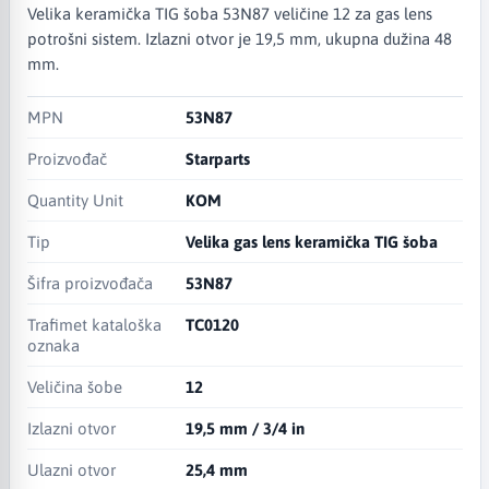
Velika keramička TIG šoba 53N87 veličine 12 za gas lens
potrošni sistem. Izlazni otvor je 19,5 mm, ukupna dužina 48
mm.
MPN
53N87
Proizvođač
Starparts
Quantity Unit
KOM
Tip
Velika gas lens keramička TIG šoba
Šifra proizvođača
53N87
Trafimet kataloška
TC0120
oznaka
Veličina šobe
12
Izlazni otvor
19,5 mm / 3/4 in
Ulazni otvor
25,4 mm