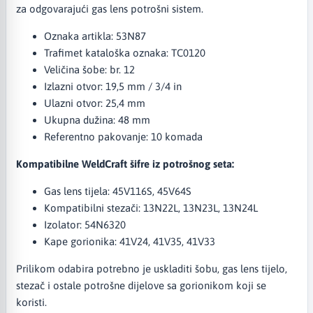
za odgovarajući gas lens potrošni sistem.
Oznaka artikla: 53N87
Trafimet kataloška oznaka: TC0120
Veličina šobe: br. 12
Izlazni otvor: 19,5 mm / 3/4 in
Ulazni otvor: 25,4 mm
Ukupna dužina: 48 mm
Referentno pakovanje: 10 komada
Kompatibilne WeldCraft šifre iz potrošnog seta:
Gas lens tijela: 45V116S, 45V64S
Kompatibilni stezači: 13N22L, 13N23L, 13N24L
Izolator: 54N6320
Kape gorionika: 41V24, 41V35, 41V33
Prilikom odabira potrebno je uskladiti šobu, gas lens tijelo,
stezač i ostale potrošne dijelove sa gorionikom koji se
koristi.