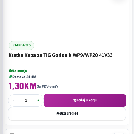
STARPARTS
Kratka Kapa za TIG Gorionik WP9/WP20 41V33
Na stanju
Dostava 24-48h
1,30KM
Sa PDV-om
-
+
Dodaj u korpu
Brzi pregled