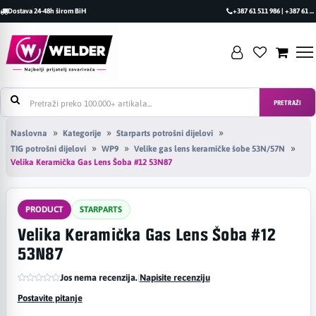
Dostava 24-48h širom BiH
+387 61 511 986 | +387 61 493 470
PRETRAŽI
Naslovna
Kategorije
Starparts potrošni dijelovi
TIG potrošni dijelovi
WP9
Velike gas lens keramičke šobe 53N/57N
Velika Keramička Gas Lens Šoba #12 53N87
PRODUCT
STARPARTS
Velika Keramička Gas Lens Šoba #12
53N87
Jos nema recenzija.
|
Napisite recenziju
Postavite pitanje