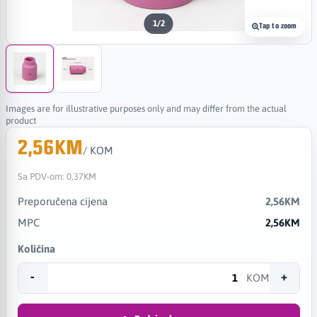
1
/
2
Tap to zoom
Images are for illustrative purposes only and may differ from the actual
product
2,56KM
/ KOM
Sa PDV-om:
0,37KM
Preporučena cijena
2,56KM
MPC
2,56KM
Količina
-
+
KOM