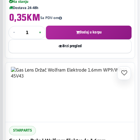
Na stanju
Dostava 24-48h
0,35KM
Sa PDV-om
-
+
Dodaj u korpu
Brzi pregled
STARPARTS