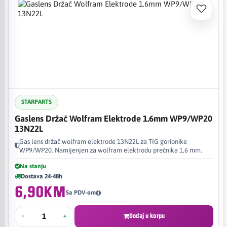
STARPARTS
Gaslens Držač Wolfram Elektrode 1.6mm WP9/WP20
13N22L
Gas lens držač wolfram elektrode 13N22L za TIG gorionike
WP9/WP20. Namijenjen za wolfram elektrodu prečnika 1,6 mm.
Na stanju
Dostava 24-48h
6,90KM
Sa PDV-om
-
+
Dodaj u korpu