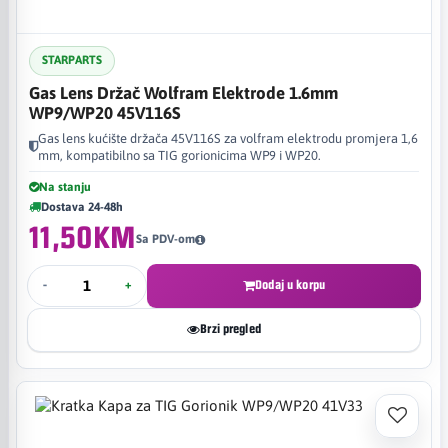
STARPARTS
Gas Lens Držač Wolfram Elektrode 1.6mm
WP9/WP20 45V116S
Gas lens kućište držača 45V116S za volfram elektrodu promjera 1,6
mm, kompatibilno sa TIG gorionicima WP9 i WP20.
Na stanju
Dostava 24-48h
11,50KM
Sa PDV-om
-
+
Dodaj u korpu
Brzi pregled