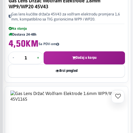
Gas Lens Držač Wolfram Elektrode 1.6mm
WP9/WP20 45V43
Gas lens kućište držača 45V43 za volfram elektrodu promjera 1,6
mm, kompatibilno sa TIG gorionicima WP9 i WP20.
Na stanju
Dostava 24-48h
4,50KM
Sa PDV-om
-
+
Dodaj u korpu
Brzi pregled