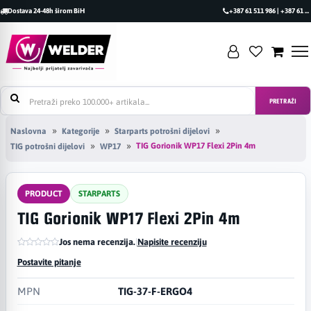
Dostava 24-48h širom BiH
+387 61 511 986 | +387 61 493 470
PRETRAŽI
Naslovna
Kategorije
Starparts potrošni dijelovi
TIG Gorionik WP17 Flexi 2Pin 4m
TIG potrošni dijelovi
WP17
PRODUCT
STARPARTS
TIG Gorionik WP17 Flexi 2Pin 4m
Jos nema recenzija.
|
Napisite recenziju
Postavite pitanje
MPN
TIG-37-F-ERGO4