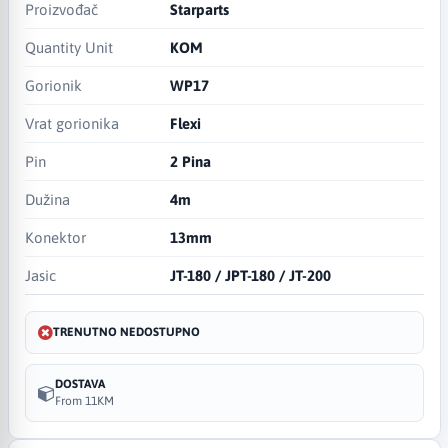
Proizvođač
Starparts
Quantity Unit
KOM
Gorionik
WP17
Vrat gorionika
Flexi
Pin
2 Pina
Dužina
4m
Konektor
13mm
Jasic
JT-180 / JPT-180 / JT-200
TRENUTNO NEDOSTUPNO
DOSTAVA
From 11KM