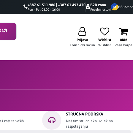
+387 61 511 986 | +387 61 493 470
B2B zona
BS
BAM
BA
Pon - Pet 08:00 - 16:00
Posebni uslovi
RAŽI
Prijava
Wishlist
0KM
Korisnički račun
Wishlist
Vaša korpa
STRUČNA PODRŠKA
i zaštita vaših
Naš tim stručnjaka uvijek na
raspolaganju