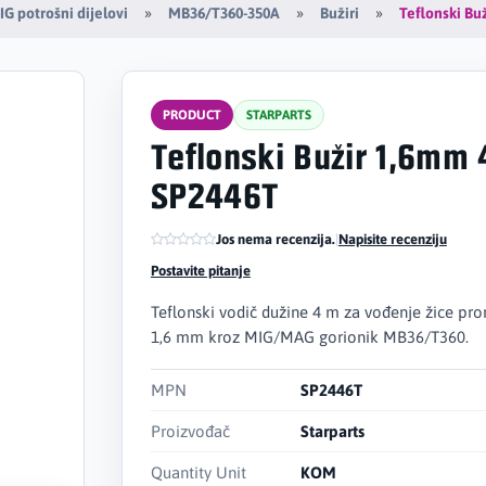
Teflonski Bu
G potrošni dijelovi
MB36/T360-350A
Bužiri
PRODUCT
STARPARTS
Teflonski Bužir 1,6mm
SP2446T
Jos nema recenzija.
|
Napisite recenziju
Postavite pitanje
Teflonski vodič dužine 4 m za vođenje žice pr
1,6 mm kroz MIG/MAG gorionik MB36/T360.
MPN
SP2446T
Proizvođač
Starparts
Quantity Unit
KOM