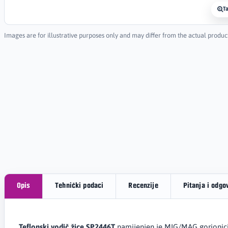
T
Images are for illustrative purposes only and may differ from the actual produc
Opis
Tehnički podaci
Recenzije
Pitanja i odgo
Teflonski vodič žice SP2446T
namijenjen je MIG/MAG gorionic