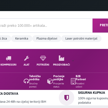
PRET
 žica
Keramika
Plazma dijelovi
Laser potrošni materijal
KOMPRESORI
ALAT
POTROŠNI
PROIZVOĐAČI
Tehnička
Praćenje
B2B
podrška
pošiljke
Partneri
Stručna
Provjerite
Posebni
pomoć
status
uslovi
SIGURNA KUPNJA
ZA DOSTAVA
100% sigurna kupovina 
ava 24-48h na cijeloj teritoriji BiH
podataka