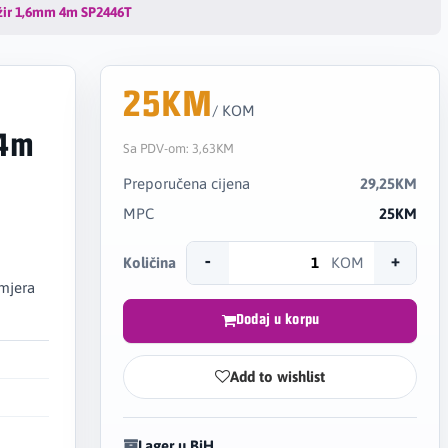
žir 1,6mm 4m SP2446T
25KM
/ KOM
 4m
Sa PDV-om:
3,63KM
Preporučena cijena
29,25KM
MPC
25KM
-
+
Količina
KOM
omjera
Dodaj u korpu
Add to wishlist
Lager u BiH