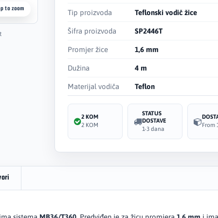
ap to zoom
Tip proizvoda
Teflonski vodič žice
Šifra proizvoda
SP2446T
t
Promjer žice
1,6 mm
Dužina
4 m
Materijal vodiča
Teflon
STATUS
2 KOM
DOST
DOSTAVE
2 KOM
From 
1-3 dana
vori
ima sistema
MB36/T360
. Predviđen je za žicu promjera
1,6 mm
i im