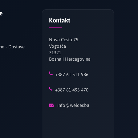
je
Kontakt
Nova Cesta 75
Vogošća
ne - Dostave
71321
Bosna i Hercegovina
+387 61 511 986
+387 61 493 470
info@welder.ba