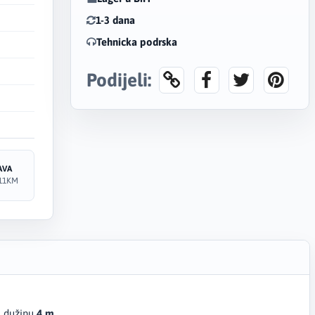
1-3 dana
Tehnicka podrska
Podijeli:
AVA
11KM
a dužinu
4 m
.