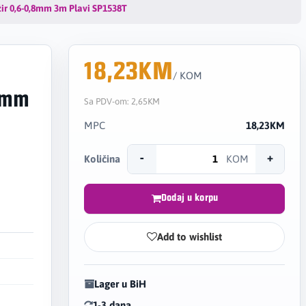
žir 0,6-0,8mm 3m Plavi SP1538T
18,23KM
/ KOM
,8mm
Sa PDV-om:
2,65KM
MPC
18,23KM
-
+
Količina
KOM
Dodaj u korpu
Add to wishlist
Lager u BiH
1-3 dana