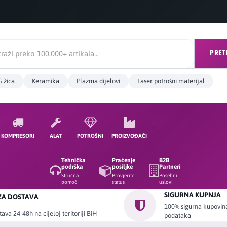
PRET
 žica
Keramika
Plazma dijelovi
Laser potrošni materijal
KOMPRESORI
ALAT
POTROŠNI
PROIZVOĐAČI
Tehnička
Praćenje
B2B
podrška
pošiljke
Partneri
Stručna
Provjerite
Posebni
pomoć
status
uslovi
SIGURNA KUPNJA
ZA DOSTAVA
100% sigurna kupovina 
ava 24-48h na cijeloj teritoriji BiH
podataka