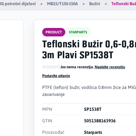
Teflonski Bu
G potrošni dijelovi
MB15/T150-150A
Bužiri
PRODUCT
STARPARTS
Teflonski Bužir 0,6-0
3m Plavi SP1538T
Jos nema recenzija.
|
Napisite recenziju
Postavite pitanje
PTFE (teflon) bužir, vodilica 0.8mm žice za MIG
zavarivanje
MPN
SP1538T
GTIN
5051388163936
Proizvođač
Starparts