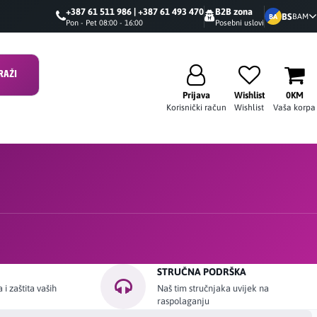
+387 61 511 986 | +387 61 493 470
B2B zona
BS
BAM
BA
Pon - Pet 08:00 - 16:00
Posebni uslovi
RAŽI
Prijava
Wishlist
0KM
Korisnički račun
Wishlist
Vaša korpa
STRUČNA PODRŠKA
i zaštita vaših
Naš tim stručnjaka uvijek na
raspolaganju