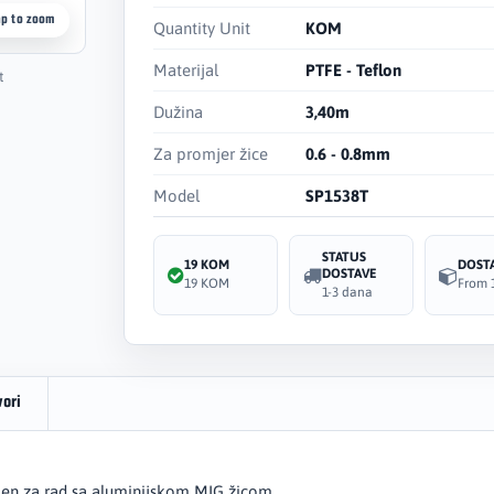
ap to zoom
Quantity Unit
KOM
Materijal
PTFE - Teflon
t
Dužina
3,40m
Za promjer žice
0.6 - 0.8mm
Model
SP1538T
STATUS
19 KOM
DOST
DOSTAVE
19 KOM
From 
1-3 dana
vori
njen za rad sa aluminijskom MIG žicom.