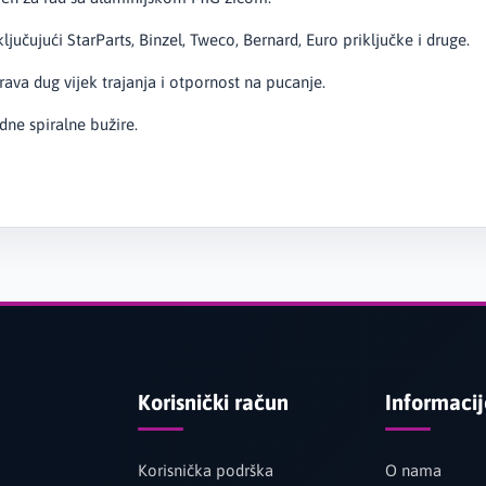
čujući StarParts, Binzel, Tweco, Bernard, Euro priključke i druge.
ava dug vijek trajanja i otpornost na pucanje.
ne spiralne bužire.
Korisnički račun
Informaci
Korisnička podrška
O nama