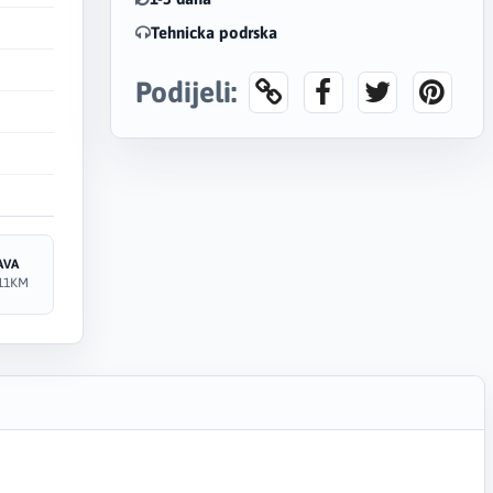
Tehnicka podrska
Podijeli:
AVA
11KM