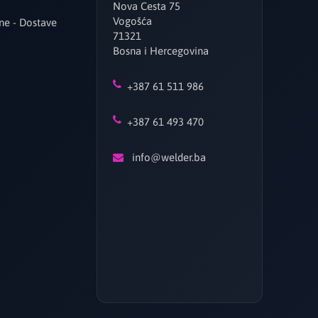
Nova Cesta 75
Vogošća
ne - Dostave
71321
Bosna i Hercegovina
+387 61 511 986
+387 61 493 470
info@welder.ba