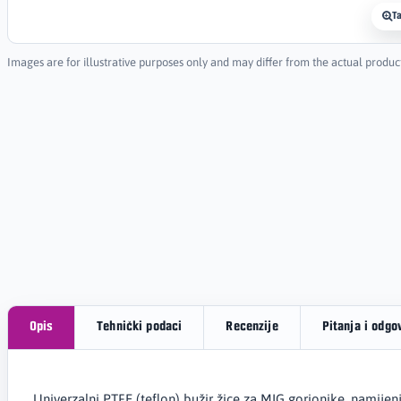
T
Images are for illustrative purposes only and may differ from the actual produc
Opis
Tehnički podaci
Recenzije
Pitanja i odgo
Univerzalni PTFE (teflon) bužir žice za MIG gorionike, namije