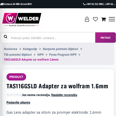
Dostava 24-48h širom BiH
+387 61 511 986 | +387 61 493 470
PRETRAŽI
Naslovna
Kategorije
Starparts potrošni dijelovi
TIG potrošni dijelovi
WP9
Pyrex Program WP9
TAS116GSLD Adapter za wolfram 1.6mm
PRODUCT
TAS116GSLD Adapter za wolfram 1.6mm
Jos nema recenzija.
|
Napisite recenziju
Postavite pitanje
Gas Lens adapter sa sitom za promjer elektrode: 1.6mm