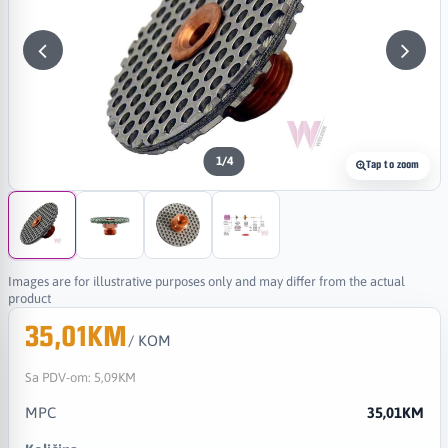
1
/
4
Tap to zoom
Images are for illustrative purposes only and may differ from the actual
product
35,01KM
/ KOM
Sa PDV-om:
5,09KM
MPC
35,01KM