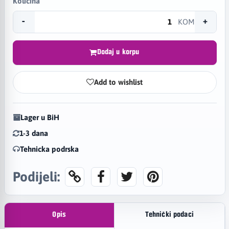
Količina
-
+
KOM
Dodaj u korpu
Add to wishlist
Lager u BiH
1-3 dana
Tehnicka podrska
Podijeli:
Opis
Tehnički podaci