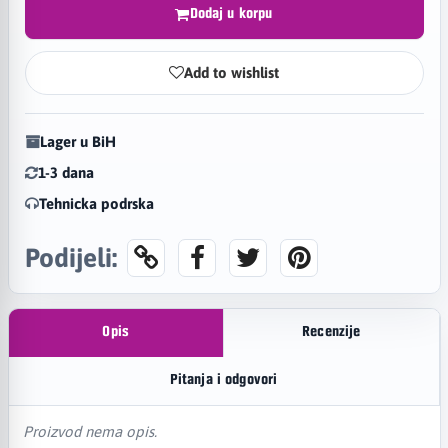
Dodaj u korpu
Add to wishlist
Lager u BiH
1-3 dana
Tehnicka podrska
Podijeli:
Opis
Recenzije
Pitanja i odgovori
Proizvod nema opis.