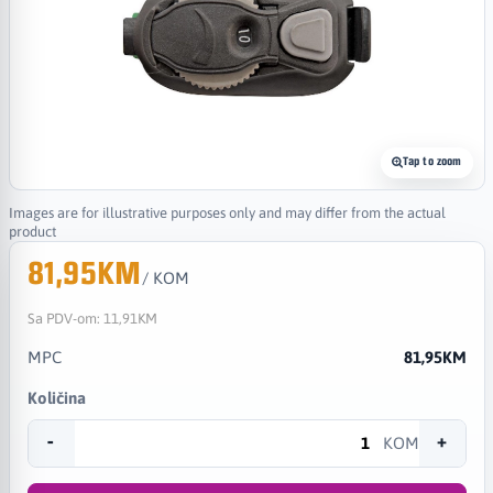
Tap to zoom
Images are for illustrative purposes only and may differ from the actual
product
81,95KM
/ KOM
Sa PDV-om:
11,91KM
MPC
81,95KM
Količina
-
+
KOM