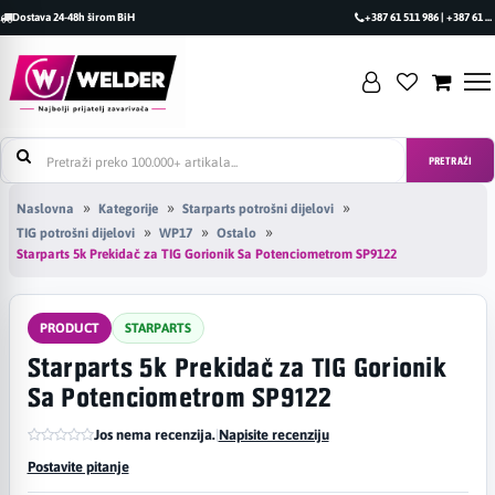
Dostava 24-48h širom BiH
+387 61 511 986 | +387 61 493 470
PRETRAŽI
Naslovna
Kategorije
Starparts potrošni dijelovi
TIG potrošni dijelovi
WP17
Ostalo
Starparts 5k Prekidač za TIG Gorionik Sa Potenciometrom SP9122
PRODUCT
STARPARTS
Starparts 5k Prekidač za TIG Gorionik
Sa Potenciometrom SP9122
Jos nema recenzija.
|
Napisite recenziju
Postavite pitanje