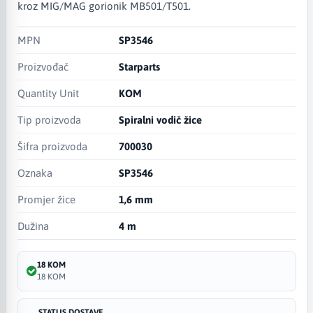
kroz MIG/MAG gorionik MB501/T501.
MPN
SP3546
Proizvođač
Starparts
Quantity Unit
KOM
Tip proizvoda
Spiralni vodič žice
Šifra proizvoda
700030
Oznaka
SP3546
Promjer žice
1,6 mm
Dužina
4 m
18 KOM
18 KOM
STATUS DOSTAVE