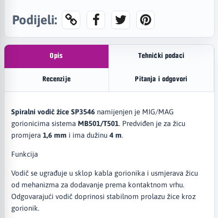
Podijeli:
Opis
Tehnički podaci
Recenzije
Pitanja i odgovori
Spiralni vodič žice SP3546
namijenjen je MIG/MAG
gorionicima sistema
MB501/T501
. Predviđen je za žicu
promjera
1,6 mm
i ima dužinu
4 m
.
Funkcija
Vodič se ugrađuje u sklop kabla gorionika i usmjerava žicu
od mehanizma za dodavanje prema kontaktnom vrhu.
Odgovarajući vodič doprinosi stabilnom prolazu žice kroz
gorionik.