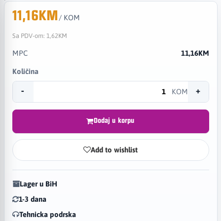
11,16KM
/ KOM
Sa PDV-om:
1,62KM
MPC
11,16KM
Količina
-
+
KOM
Dodaj u korpu
Add to wishlist
Lager u BiH
1-3 dana
Tehnicka podrska