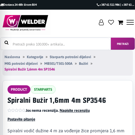
Dostava 24-48h širom BiH
+387 61 511 986 | +387 61 493 470
PRETRAŽI
Naslovna
Kategorije
Starparts potrošni dijelovi
MIG potrošni dijelovi
MB501/T501-500A
Bužiri
Spiralni Bužir 1,6mm 4m SP3546
PRODUCT
STARPARTS
Spiralni Bužir 1,6mm 4m SP3546
Jos nema recenzija.
|
Napisite recenziju
Postavite pitanje
Spiralni vodič dužine 4 m za vođenje žice promjera 1,6 mm