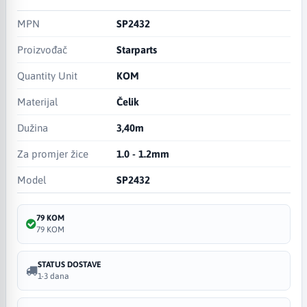
MPN
SP2432
Proizvođač
Starparts
Quantity Unit
KOM
Materijal
Čelik
Dužina
3,40m
Za promjer žice
1.0 - 1.2mm
Model
SP2432
79 KOM
79 KOM
STATUS DOSTAVE
1-3 dana