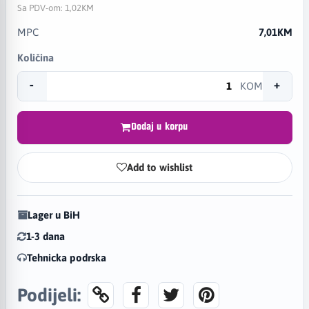
Sa PDV-om:
1,02KM
MPC
7,01KM
Količina
-
+
KOM
Dodaj u korpu
Add to wishlist
Lager u BiH
1-3 dana
Tehnicka podrska
Podijeli: