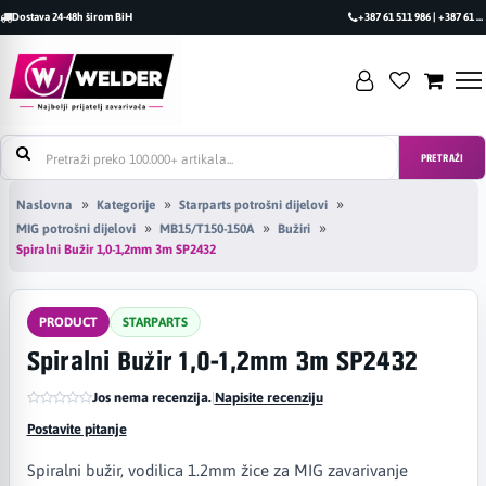
Dostava 24-48h širom BiH
+387 61 511 986 | +387 61 493 470
PRETRAŽI
Naslovna
Kategorije
Starparts potrošni dijelovi
MIG potrošni dijelovi
MB15/T150-150A
Bužiri
Spiralni Bužir 1,0-1,2mm 3m SP2432
PRODUCT
STARPARTS
Spiralni Bužir 1,0-1,2mm 3m SP2432
Jos nema recenzija.
|
Napisite recenziju
Postavite pitanje
Spiralni bužir, vodilica 1.2mm žice za MIG zavarivanje