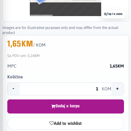
Tap to zoom
Images are for illustrative purposes only and may differ from the actual
product
1,65KM
/ KOM
Sa PDV-om:
0,24KM
MPC
1,65KM
Količina
-
+
KOM
Dodaj u korpu
Add to wishlist