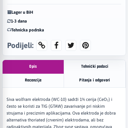
Lager u BiH
1-3 dana
Tehnicka podrska
Podijeli:
Opis
Tehnički podaci
Recenzije
Pitanja i odgovori
Siva wolfram elektroda (WC-10) sadrži 1% cerija (CeO₂) i
često se koristi za TIG (GTAW) zavarivanje pri niskim
strujama i preciznim aplikacijama. Ova elektroda je dobra
alternativa thoriated (crvenim) elektrodama, ali bez
radioaktivnih materijala. Zbog svog sastava, omogućava