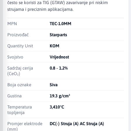
često se koristi za TIG (GTAW) zavarivanje pri niskim
strujama i preciznim aplikacijama.
MPN
TEC-1.0MM
Proizvođač
Starparts
Quantity Unit
KOM
Svojstvo
Vrijednost
Sadržaj cerija
0.8 - 1.2%
(CeO₂)
Boja oznake
Siva
Gustina
19.3 g/cm³
Temperatura
3,410°C
topljenja
Promjer elektrode
DC(-) Struja (A) AC Struja (A)
(mm)