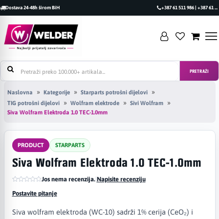
Dostava 24-48h širom BiH
+387 61 511 986 | +387 61 493 470
PRETRAŽI
Naslovna
Kategorije
Starparts potrošni dijelovi
TIG potrošni dijelovi
Wolfram elektrode
Sivi Wolfram
Siva Wolfram Elektroda 1.0 TEC-1.0mm
PRODUCT
STARPARTS
Siva Wolfram Elektroda 1.0 TEC-1.0mm
Jos nema recenzija.
|
Napisite recenziju
Postavite pitanje
Siva wolfram elektroda (WC-10) sadrži 1% cerija (CeO₂) i