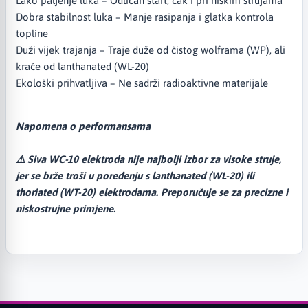
Lako paljenje luka – Odličan start, čak i pri niskim strujama
Dobra stabilnost luka – Manje rasipanja i glatka kontrola
topline
Duži vijek trajanja – Traje duže od čistog wolframa (WP), ali
kraće od lanthanated (WL-20)
Ekološki prihvatljiva – Ne sadrži radioaktivne materijale
Napomena o performansama
⚠ Siva WC-10 elektroda nije najbolji izbor za visoke struje,
jer se brže troši u poređenju s lanthanated (WL-20) ili
thoriated (WT-20) elektrodama. Preporučuje se za precizne i
niskostrujne primjene.