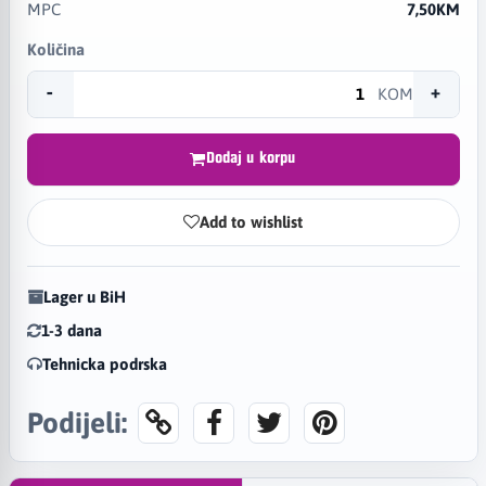
MPC
7,50KM
Količina
-
+
KOM
Dodaj u korpu
Add to wishlist
Lager u BiH
1-3 dana
Tehnicka podrska
Podijeli: