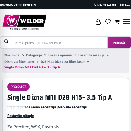
Dostava 24-48h širom BiH
+387 61 511 986 | +387 61 493 470
PRETRAŽI
Naslovna
Kategorije
Laseri i oprema
Laseri za rezanje
Dizne za fiber laser
D28 M11 Dizne za fiber laser
Single Dizna M11 D28 H15- 3.5 Tip A
PRODUCT
Single Dizna M11 D28 H15- 3.5 Tip A
Jos nema recenzija.
|
Napisite recenziju
Postavite pitanje
Za Precitec, WSX, Raytools