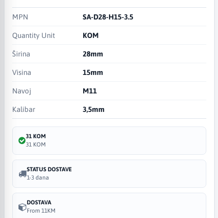
MPN
SA-D28-H15-3.5
Quantity Unit
KOM
Širina
28mm
Visina
15mm
Navoj
M11
Kalibar
3,5mm
31 KOM
31 KOM
STATUS DOSTAVE
1-3 dana
DOSTAVA
From 11KM