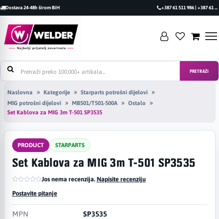
Dostava 24-48h širom BiH
+387 61 511 986 | +387 61 493 470
PRETRAŽI
Naslovna
Kategorije
Starparts potrošni dijelovi
MIG potrošni dijelovi
MB501/T501-500A
Ostalo
Set Kablova za MIG 3m T-501 SP3535
PRODUCT
STARPARTS
Set Kablova za MIG 3m T-501 SP3535
Jos nema recenzija.
|
Napisite recenziju
Postavite pitanje
MPN
SP3535