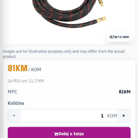
Tap to zoom
Images are for illustrative purposes only and may differ from the actual
product
81KM
/ KOM
Sa PDV-om:
11,77KM
MPC
81KM
Količina
-
+
KOM
Dodaj u korpu