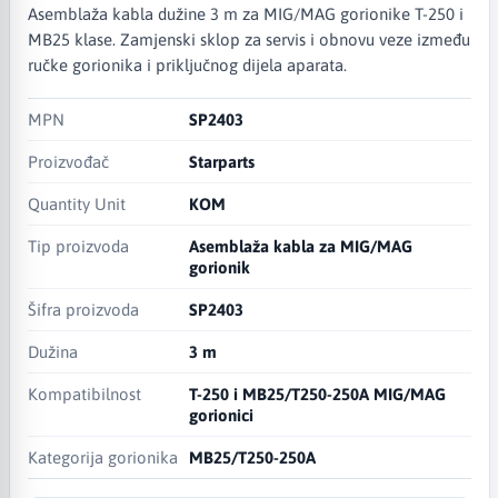
Asemblaža kabla dužine 3 m za MIG/MAG gorionike T-250 i
MB25 klase. Zamjenski sklop za servis i obnovu veze između
ručke gorionika i priključnog dijela aparata.
MPN
SP2403
Proizvođač
Starparts
Quantity Unit
KOM
Tip proizvoda
Asemblaža kabla za MIG/MAG
gorionik
Šifra proizvoda
SP2403
Dužina
3 m
Kompatibilnost
T-250 i MB25/T250-250A MIG/MAG
gorionici
Kategorija gorionika
MB25/T250-250A