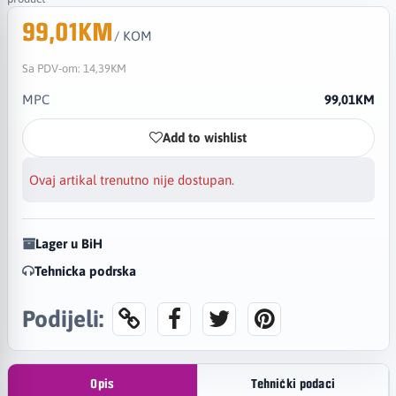
99,01KM
/ KOM
Sa PDV-om:
14,39KM
MPC
99,01KM
Add to wishlist
Ovaj artikal trenutno nije dostupan.
Lager u BiH
Tehnicka podrska
Podijeli:
Opis
Tehnički podaci