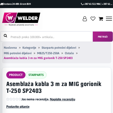
Dostava 24-48h širom BiH
+387 61 511 986 | +387 61 493 470
PRETRAŽI
Naslovna
Kategorije
Starparts potrošni dijelovi
MIG potrošni dijelovi
MB25/T250-250A
Ostalo
Asemblaža kabla 3 m za MIG gorionik T-250 SP2403
PRODUCT
STARPARTS
Asemblaža kabla 3 m za MIG gorionik
T-250 SP2403
Jos nema recenzija.
|
Napisite recenziju
Postavite pitanje