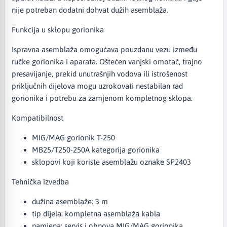
nije potreban dodatni dohvat dužih asemblaža.
Funkcija u sklopu gorionika
Ispravna asemblaža omogućava pouzdanu vezu između
ručke gorionika i aparata. Oštećen vanjski omotač, trajno
presavijanje, prekid unutrašnjih vodova ili istrošenost
priključnih dijelova mogu uzrokovati nestabilan rad
gorionika i potrebu za zamjenom kompletnog sklopa.
Kompatibilnost
MIG/MAG gorionik T-250
MB25/T250-250A kategorija gorionika
sklopovi koji koriste asemblažu oznake SP2403
Tehnička izvedba
dužina asemblaže: 3 m
tip dijela: kompletna asemblaža kabla
namjena: servis i obnova MIG/MAG gorionika