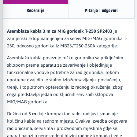
Recenzije
Pitanja i odgovori
Asemblaža kabla 3 m za MIG gorionik T-250 SP2403
je
zamjenski sklop namijenjen za servis MIG/MAG gorionika T-
250, odnosno gorionika iz MB25/T250-250A kategorije.
Asemblaža kabla povezuje ručku gorionika sa priključnim
sklopom prema aparatu za zavarivanje i objedinjuje
funkcionalne vodove potrebne za rad gorionika. Tokom
upotrebe ovaj dio je stalno izložen savijanju, povlačenju,
trenju i toplotnom opterećenju iz radnog okruženja, zbog
čega predstavlja jedan od ključnih servisnih sklopova
MIG/MAG gorionika.
Dužina od
3 m
daje kompaktan radni radijus i smanjuje
količinu kabla na radnom mjestu. Ovakva izvedba odgovara
radionicama, servisima i proizvodnim mjestima gdje se
aparat nalazi u neposrednoj blizini radnog komada i gdje