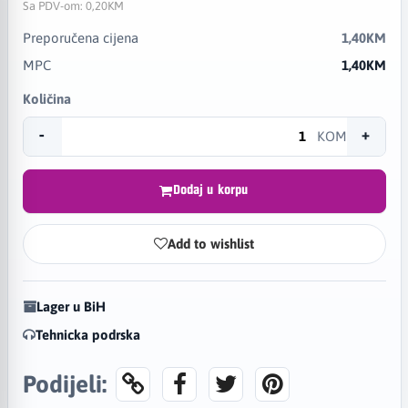
Sa PDV-om:
0,20KM
Preporučena cijena
1,40KM
MPC
1,40KM
Količina
-
+
KOM
Dodaj u korpu
Add to wishlist
Lager u BiH
Tehnicka podrska
Podijeli: