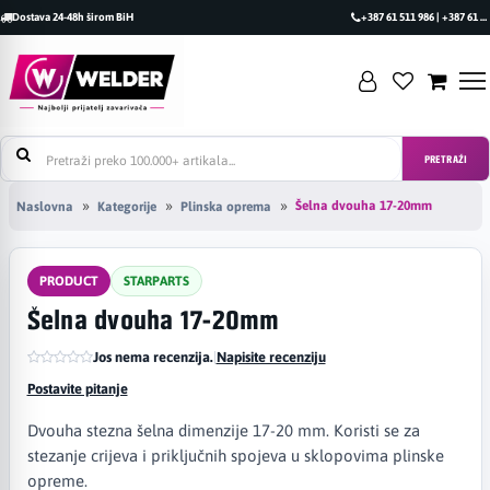
Dostava 24-48h širom BiH
+387 61 511 986 | +387 61 493 470
PRETRAŽI
Šelna dvouha 17-20mm
Naslovna
Kategorije
Plinska oprema
PRODUCT
STARPARTS
Šelna dvouha 17-20mm
Jos nema recenzija.
|
Napisite recenziju
Postavite pitanje
Dvouha stezna šelna dimenzije 17-20 mm. Koristi se za
stezanje crijeva i priključnih spojeva u sklopovima plinske
opreme.