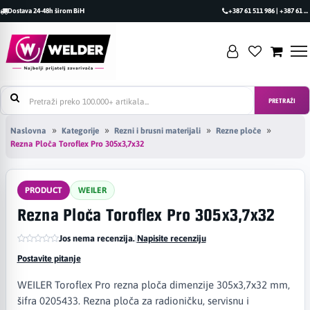
Dostava 24-48h širom BiH
+387 61 511 986 | +387 61 493 470
PRETRAŽI
Naslovna
Kategorije
Rezni i brusni materijali
Rezne ploče
Rezna Ploča Toroflex Pro 305x3,7x32
PRODUCT
WEILER
Rezna Ploča Toroflex Pro 305x3,7x32
Jos nema recenzija.
|
Napisite recenziju
Postavite pitanje
WEILER Toroflex Pro rezna ploča dimenzije 305x3,7x32 mm,
šifra 0205433. Rezna ploča za radioničku, servisnu i