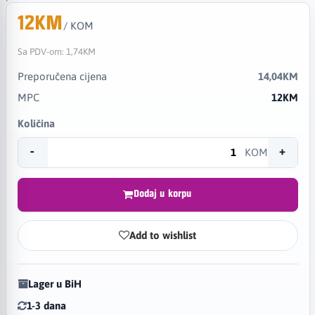
12KM
/ KOM
Sa PDV-om:
1,74KM
Preporučena cijena
14,04KM
MPC
12KM
Količina
-
+
KOM
Dodaj u korpu
Add to wishlist
Lager u BiH
1-3 dana