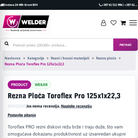
Dostava 24-48h širom BiH
+387 61 511 986 | +387 61 493 470
PRETRAŽI
Naslovna
Kategorije
Rezni i brusni materijali
Rezne ploče
Rezna Ploča Toroflex Pro 125x1x22,3
PRODUCT
WEILER
Rezna Ploča Toroflex Pro 125x1x22,3
Jos nema recenzija.
|
Napisite recenziju
Postavite pitanje
Toroflex PRO rezni diskovi režu brže i traju duže, što vam
omogućava dokazanu produktivnost uz izvanredan ukupni