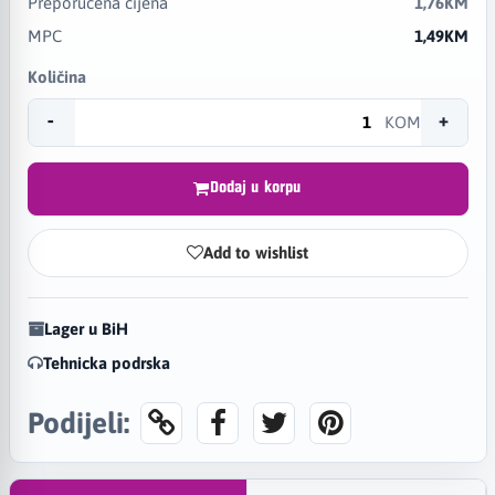
Preporučena cijena
1,76KM
MPC
1,49KM
Količina
-
+
KOM
Dodaj u korpu
Add to wishlist
Lager u BiH
Tehnicka podrska
Podijeli: