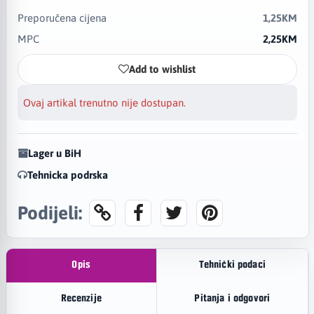
Preporučena cijena
1,25KM
MPC
2,25KM
Add to wishlist
Ovaj artikal trenutno nije dostupan.
Lager u BiH
Tehnicka podrska
Podijeli:
Opis
Tehnički podaci
Recenzije
Pitanja i odgovori