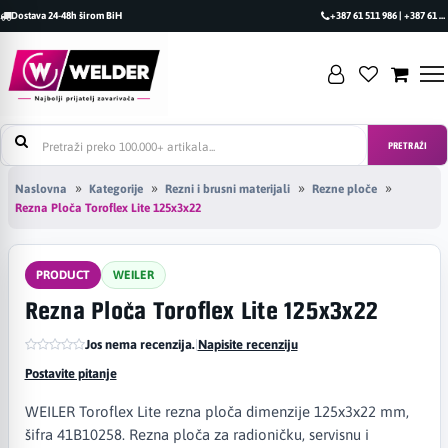
Dostava 24-48h širom BiH
+387 61 511 986 | +387 61 493 470
PRETRAŽI
Naslovna
Kategorije
Rezni i brusni materijali
Rezne ploče
Rezna Ploča Toroflex Lite 125x3x22
PRODUCT
WEILER
Rezna Ploča Toroflex Lite 125x3x22
Jos nema recenzija.
|
Napisite recenziju
Postavite pitanje
WEILER Toroflex Lite rezna ploča dimenzije 125x3x22 mm,
šifra 41B10258. Rezna ploča za radioničku, servisnu i