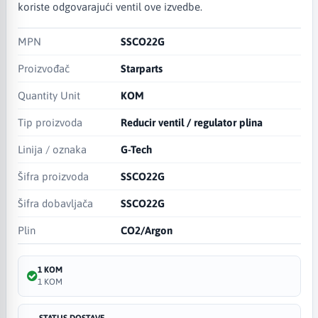
koriste odgovarajući ventil ove izvedbe.
MPN
SSCO22G
Proizvođač
Starparts
Quantity Unit
KOM
Tip proizvoda
Reducir ventil / regulator plina
Linija / oznaka
G-Tech
Šifra proizvoda
SSCO22G
Šifra dobavljača
SSCO22G
Plin
CO2/Argon
1 KOM
1 KOM
STATUS DOSTAVE