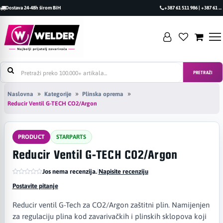
Dostava 24-48h širom BiH
+387 61 511 986 | +387 61 493 470
PRETRAŽI
Naslovna
Kategorije
Plinska oprema
Reducir Ventil G-TECH CO2/Argon
PRODUCT
STARPARTS
Reducir Ventil G-TECH CO2/Argon
Jos nema recenzija.
|
Napisite recenziju
Postavite pitanje
Reducir ventil G-Tech za CO2/Argon zaštitni plin. Namijenjen
za regulaciju plina kod zavarivačkih i plinskih sklopova koji