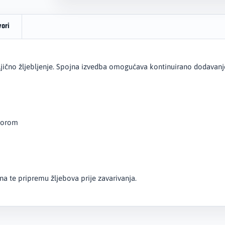
vori
jično žljebljenje. Spojna izvedba omogućava kontinuirano dodavanje
utorom
na te pripremu žljebova prije zavarivanja.