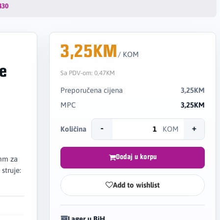
430
3,25KM
/ KOM
de
Sa PDV-om:
0,47KM
Preporučena cijena
3,25KM
MPC
3,25KM
-
+
Količina
KOM
Dodaj u korpu
 mm za
struje:
Add to wishlist
Lager u BiH