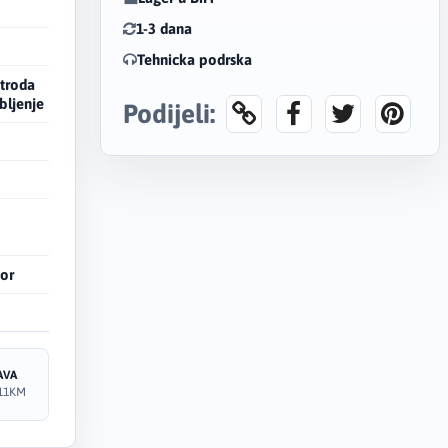
1-3 dana
Tehnicka podrska
ktroda
bljenje
Podijeli:
tor
AVA
11KM