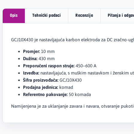
Opis
Tehnički podaci
Recenzije
Pitanja i odgo
GCJ10X430 je nastavljajuća karbon elektroda za DC zračno-ugl
Promjer:
10 mm
Dužina:
430 mm
Preporučeni raspon struje:
450–600 A
Izvedba:
nastavljajuća, s muškim nastavkom i ženskim 
Šifra proizvođača:
GCJ10X430
Prodajna jedinica:
komad
Referentno pakovanje:
50 komada
Namijenjena je za uklanjanje zavara i navara, otvaranje pukoti