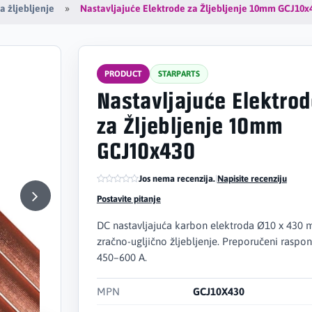
Nastavljajuće Elektrode za Žljebljenje 10mm GCJ10x
a žljebljenje
PRODUCT
STARPARTS
Nastavljajuće Elektro
za Žljebljenje 10mm
GCJ10x430
Jos nema recenzija.
|
Napisite recenziju
Postavite pitanje
DC nastavljajuća karbon elektroda Ø10 x 430
zračno-ugljično žljebljenje. Preporučeni raspon 
450–600 A.
MPN
GCJ10X430