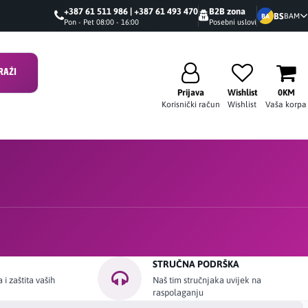
+387 61 511 986 | +387 61 493 470
B2B zona
BS
BAM
BA
Pon - Pet 08:00 - 16:00
Posebni uslovi
RAŽI
Prijava
Wishlist
0KM
Korisnički račun
Wishlist
Vaša korpa
STRUČNA PODRŠKA
i zaštita vaših
Naš tim stručnjaka uvijek na
raspolaganju