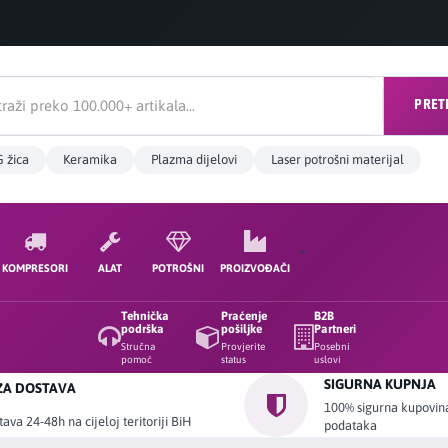
PRET
 žica
Keramika
Plazma dijelovi
Laser potrošni materijal
KOMPRESORI
ALAT
POTROŠNI
PROIZVOĐAČI
Tehnička
Praćenje
B2B
podrška
pošiljke
Partneri
Stručna
Provjerite
Posebni
pomoć
status
uslovi
SIGURNA KUPNJA
ZA DOSTAVA
100% sigurna kupovina 
ava 24-48h na cijeloj teritoriji BiH
podataka