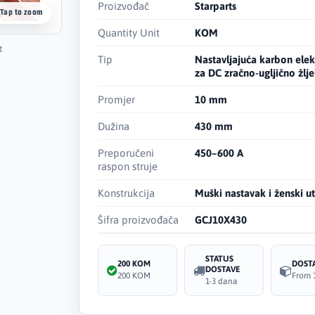
Proizvođač
Starparts
Tap to zoom
Quantity Unit
KOM
t
Tip
Nastavljajuća karbon ele
za DC zračno-ugljično žlje
Promjer
10 mm
Dužina
430 mm
Preporučeni
450–600 A
raspon struje
Konstrukcija
Muški nastavak i ženski u
Šifra proizvođača
GCJ10X430
STATUS
200 KOM
DOST
DOSTAVE
200 KOM
From 
1-3 dana