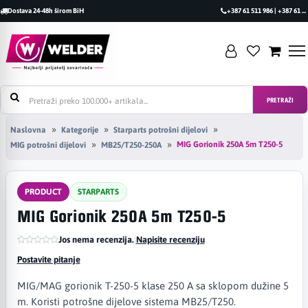
Dostava 24-48h širom BiH
+387 61 511 986 | +387 61 493 470
PRETRAŽI
Naslovna
Kategorije
Starparts potrošni dijelovi
MIG Gorionik 250A 5m T250-5
MIG potrošni dijelovi
MB25/T250-250A
PRODUCT
STARPARTS
MIG Gorionik 250A 5m T250-5
Jos nema recenzija.
|
Napisite recenziju
Postavite pitanje
MIG/MAG gorionik T-250-5 klase 250 A sa sklopom dužine 5
m. Koristi potrošne dijelove sistema MB25/T250.