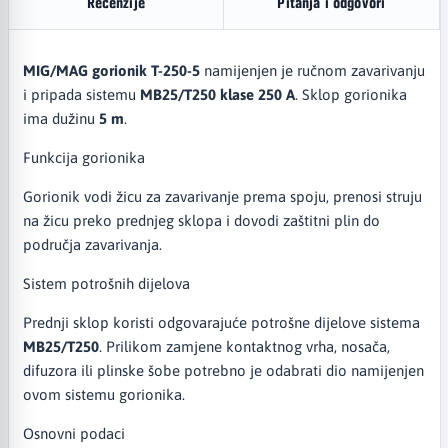
Recenzije
Pitanja i odgovori
MIG/MAG gorionik T-250-5
namijenjen je ručnom zavarivanju
i pripada sistemu
MB25/T250 klase 250 A
. Sklop gorionika
ima dužinu
5 m
.
Funkcija gorionika
Gorionik vodi žicu za zavarivanje prema spoju, prenosi struju
na žicu preko prednjeg sklopa i dovodi zaštitni plin do
područja zavarivanja.
Sistem potrošnih dijelova
Prednji sklop koristi odgovarajuće potrošne dijelove sistema
MB25/T250
. Prilikom zamjene kontaktnog vrha, nosača,
difuzora ili plinske šobe potrebno je odabrati dio namijenjen
ovom sistemu gorionika.
Osnovni podaci