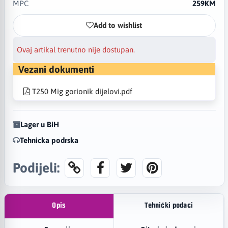
MPC
259KM
Add to wishlist
Ovaj artikal trenutno nije dostupan.
Vezani dokumenti
T250 Mig gorionik dijelovi.pdf
Lager u BiH
Tehnicka podrska
Podijeli:
Opis
Tehnički podaci