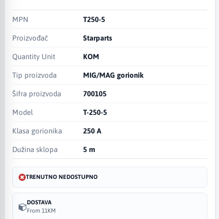
MPN
T250-5
Proizvođač
Starparts
Quantity Unit
KOM
Tip proizvoda
MIG/MAG gorionik
Šifra proizvoda
700105
Model
T-250-5
Klasa gorionika
250 A
Dužina sklopa
5 m
TRENUTNO NEDOSTUPNO
DOSTAVA
From 11KM