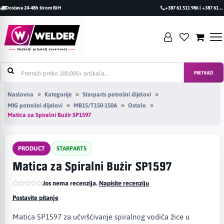
Dostava 24-48h širom BiH
+387 61 511 986 | +387 61 493 470
PRETRAŽI
Naslovna
Kategorije
Starparts potrošni dijelovi
MIG potrošni dijelovi
MB15/T150-150A
Ostalo
Matica za Spiralni Bužir SP1597
PRODUCT
STARPARTS
Matica za Spiralni Bužir SP1597
Jos nema recenzija.
|
Napisite recenziju
Postavite pitanje
Matica SP1597 za učvršćivanje spiralnog vodiča žice u