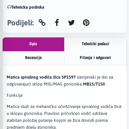
Tehnicka podrska
Podijeli:
Opis
Tehnički podaci
Recenzije
Pitanja i odgovori
Matica spiralnog vodiča žice SP1597
zamjenski je dio za
odgovarajući sklop MIG/MAG gorionika
MB15/T150
.
Funkcija
Matica služi za mehaničko učvršćivanje spiralnog vodiča žice
u sklopu gorionika. Pravilno pričvršćen vodič održava
stabilan položaj putanje kojom se žica dovodi prema
prednjem dijelu gorionika.