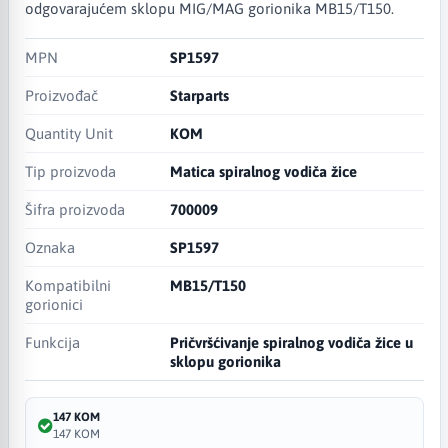
odgovarajućem sklopu MIG/MAG gorionika MB15/T150.
MPN
SP1597
Proizvođač
Starparts
Quantity Unit
KOM
Tip proizvoda
Matica spiralnog vodiča žice
Šifra proizvoda
700009
Oznaka
SP1597
Kompatibilni
MB15/T150
gorionici
Funkcija
Pričvršćivanje spiralnog vodiča žice u
sklopu gorionika
147 KOM
147 KOM