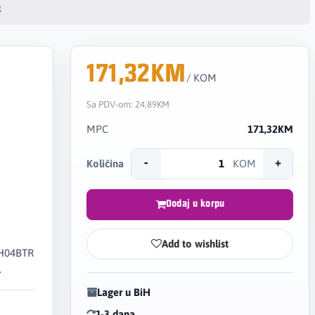
R
171,32KM
/ KOM
Sa PDV-om:
24,89KM
MPC
171,32KM
-
+
Količina
KOM
Dodaj u korpu
Add to wishlist
WH04BTR
.
Lager u BiH
1-3 dana