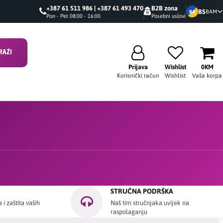
+387 61 511 986 | +387 61 493 470
B2B zona
BS
BAM
BA
Pon - Pet 08:00 - 16:00
Posebni uslovi
RAŽI
Prijava
Wishlist
0KM
Korisnički račun
Wishlist
Vaša korpa
STRUČNA PODRŠKA
i zaštita vaših
Naš tim stručnjaka uvijek na
raspolaganju