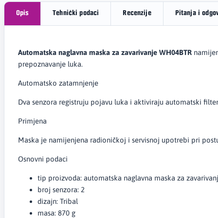
Opis
Tehnički podaci
Recenzije
Pitanja i odgo
Automatska naglavna maska za zavarivanje WH04BTR
namijenj
prepoznavanje luka.
Automatsko zatamnjenje
Dva senzora registruju pojavu luka i aktiviraju automatski fi
Primjena
Maska je namijenjena radioničkoj i servisnoj upotrebi pri p
Osnovni podaci
tip proizvoda: automatska naglavna maska za zavarivan
broj senzora: 2
dizajn: Tribal
masa: 870 g