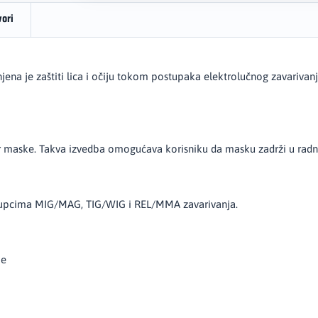
vori
ena je zaštiti lica i očiju tokom postupaka elektrolučnog zavarivanj
lter maske. Takva izvedba omogućava korisniku da masku zadrži u ra
ostupcima MIG/MAG, TIG/WIG i REL/MMA zavarivanja.
je