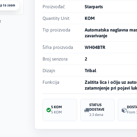
ap to zoom
Proizvođač
Starparts
Quantity Unit
KOM
t
Tip proizvoda
Automatska naglavna mas
zavarivanje
Šifra proizvoda
WH04BTR
Broj senzora
2
Dizajn
Tribal
Funkcija
Zaštita lica i očiju uz au
zatamnjenje pri pojavi lu
STATUS
5 KOM
DOST
DOSTAVE
5 KOM
From 
1-3 dana