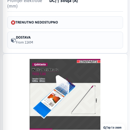
Promjer elektrode
DC(-) Struja (A)
(mm)
TRENUTNO NEDOSTUPNO
DOSTAVA
From 11KM
Tap to zoom