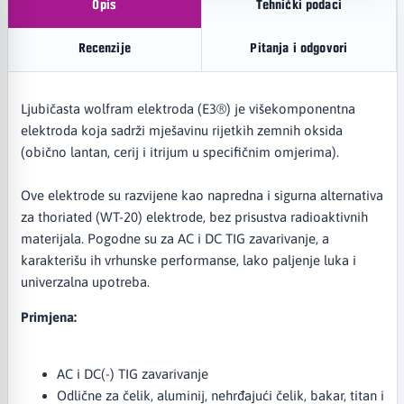
Opis
Tehnički podaci
Recenzije
Pitanja i odgovori
Ljubičasta wolfram elektroda (E3®) je višekomponentna
elektroda koja sadrži mješavinu rijetkih zemnih oksida
(obično lantan, cerij i itrijum u specifičnim omjerima).
Ove elektrode su razvijene kao napredna i sigurna alternativa
za thoriated (WT-20) elektrode, bez prisustva radioaktivnih
materijala. Pogodne su za AC i DC TIG zavarivanje, a
karakterišu ih vrhunske performanse, lako paljenje luka i
univerzalna upotreba.
Primjena:
AC i DC(-) TIG zavarivanje
Odlične za čelik, aluminij, nehrđajući čelik, bakar, titan i