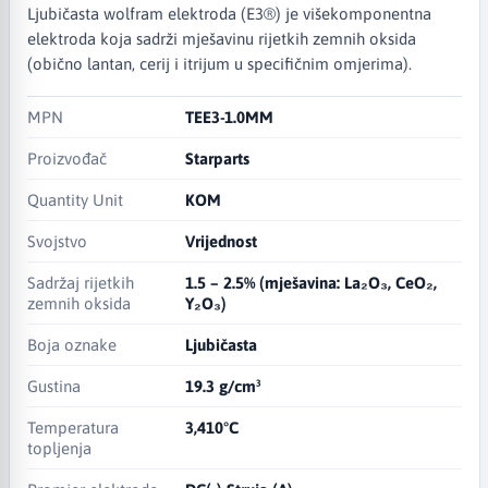
Ljubičasta wolfram elektroda (E3®) je višekomponentna
elektroda koja sadrži mješavinu rijetkih zemnih oksida
(obično lantan, cerij i itrijum u specifičnim omjerima).
MPN
TEE3-1.0MM
Proizvođač
Starparts
Quantity Unit
KOM
Svojstvo
Vrijednost
Sadržaj rijetkih
1.5 – 2.5% (mješavina: La₂O₃, CeO₂,
zemnih oksida
Y₂O₃)
Boja oznake
Ljubičasta
Gustina
19.3 g/cm³
Temperatura
3,410°C
topljenja