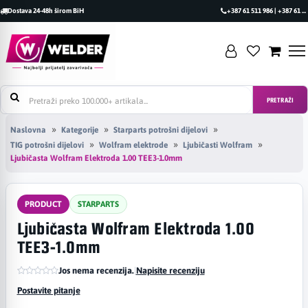
Dostava 24-48h širom BiH
+387 61 511 986 | +387 61 493 470
PRETRAŽI
Naslovna
Kategorije
Starparts potrošni dijelovi
TIG potrošni dijelovi
Wolfram elektrode
Ljubičasti Wolfram
Ljubičasta Wolfram Elektroda 1.00 TEE3-1.0mm
PRODUCT
STARPARTS
Ljubičasta Wolfram Elektroda 1.00
TEE3-1.0mm
Jos nema recenzija.
|
Napisite recenziju
Postavite pitanje