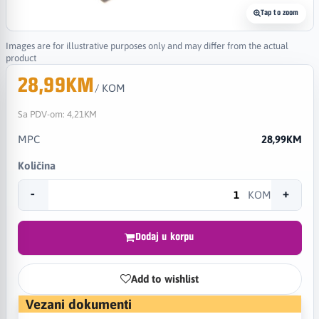
Tap to zoom
Images are for illustrative purposes only and may differ from the actual
product
28,99KM
/ KOM
Sa PDV-om:
4,21KM
MPC
28,99KM
Količina
-
+
KOM
Dodaj u korpu
Add to wishlist
Vezani dokumenti