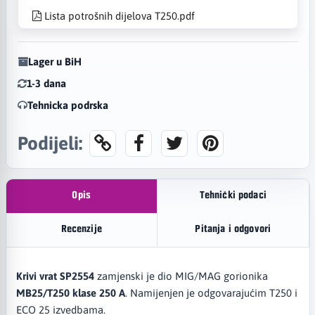
Lista potrošnih dijelova T250.pdf
Lager u BiH
1-3 dana
Tehnicka podrska
Podijeli:
Opis
Tehnički podaci
Recenzije
Pitanja i odgovori
Krivi vrat SP2554
zamjenski je dio MIG/MAG gorionika
MB25/T250 klase 250 A
. Namijenjen je odgovarajućim T250 i
ECO 25 izvedbama.