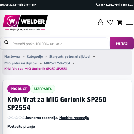
Dostava 24-48h širom BiH
+387 61 511 986 | +387 61 493 470
PRETRAŽI
Naslovna
Kategorije
Starparts potrošni dijelovi
MIG potrošni dijelovi
MB25/T250-250A
Krivi Vrat za MIG Gorionik SP250 SP2554
PRODUCT
STARPARTS
Krivi Vrat za MIG Gorionik SP250
SP2554
Jos nema recenzija.
|
Napisite recenziju
Postavite pitanje