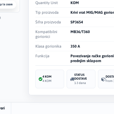
Quantity Unit
KOM
ap to zoom
Tip proizvoda
Krivi vrat MIG/MAG gorio
t
Šifra proizvoda
SP3654
Kompatibilni
MB36/T360
gorionici
Klasa gorionika
350 A
Funkcija
Povezivanje ručke gorioni
prednjim sklopom
STATUS
4 KOM
DOST
DOSTAVE
4 KOM
From 
1-3 dana
vori