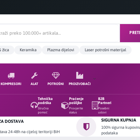
PRET
 žica
Keramika
Plazma dijelovi
Laser potrošni materijal
KOMPRESORI
ALAT
POTROŠNI
PROIZVOĐAČI
Tehnička
Praćenje
B2B
podrška
pošiljke
Partneri
Stručna
Provjerite
Posebni
pomoć
status
uslovi
SIGURNA KUPNJA
ZA DOSTAVA
100% sigurna kupovina 
ava 24-48h na cijeloj teritoriji BiH
podataka