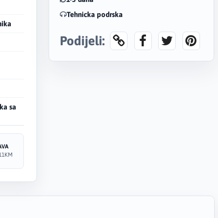
Tehnicka podrska
nika
Podijeli:
ka sa
AVA
11KM