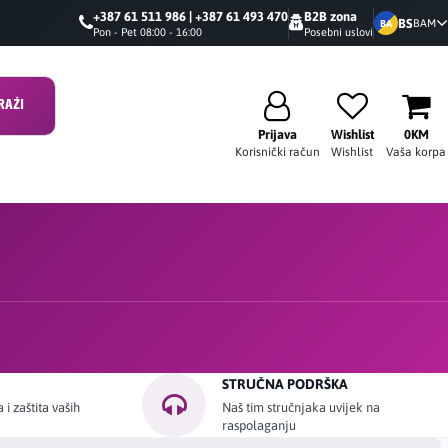
+387 61 511 986 | +387 61 493 470
B2B zona
BS
BAM
BA
Pon - Pet 08:00 - 16:00
Posebni uslovi
RAŽI
Prijava
Wishlist
0KM
Korisnički račun
Wishlist
Vaša korpa
STRUČNA PODRŠKA
i zaštita vaših
Naš tim stručnjaka uvijek na
raspolaganju