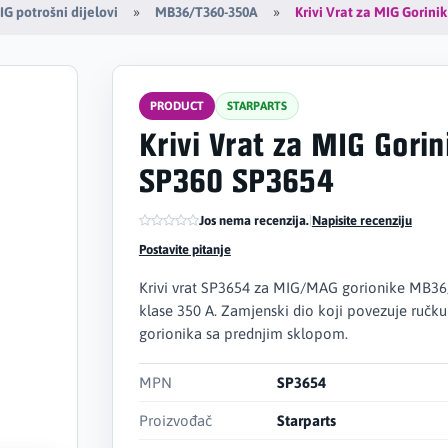
Krivi Vrat za MIG Gorini
G potrošni dijelovi
MB36/T360-350A
PRODUCT
STARPARTS
Krivi Vrat za MIG Gorin
SP360 SP3654
Jos nema recenzija.
|
Napisite recenziju
Postavite pitanje
Krivi vrat SP3654 za MIG/MAG gorionike MB3
klase 350 A. Zamjenski dio koji povezuje ručku
gorionika sa prednjim sklopom.
MPN
SP3654
Proizvođač
Starparts