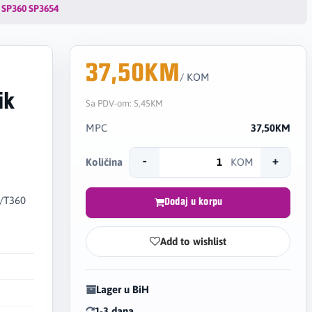
k SP360 SP3654
37,50KM
/ KOM
ik
Sa PDV-om:
5,45KM
MPC
37,50KM
-
+
Količina
KOM
6/T360
Dodaj u korpu
Add to wishlist
Lager u BiH
1-3 dana