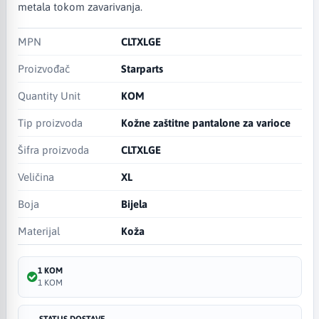
metala tokom zavarivanja.
MPN
CLTXLGE
Proizvođač
Starparts
Quantity Unit
KOM
Tip proizvoda
Kožne zaštitne pantalone za varioce
Šifra proizvoda
CLTXLGE
Veličina
XL
Boja
Bijela
Materijal
Koža
1 KOM
1 KOM
STATUS DOSTAVE