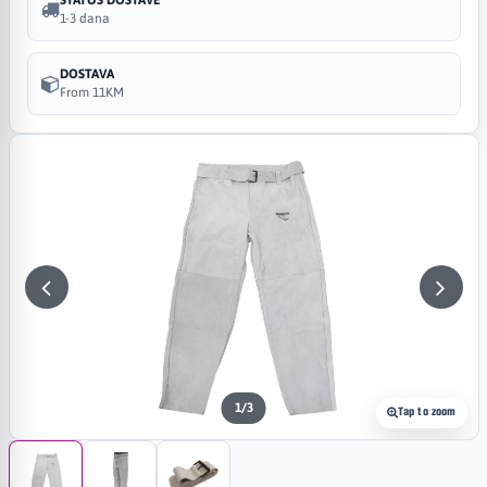
1-3 dana
DOSTAVA
From 11KM
1
/
3
Tap to zoom