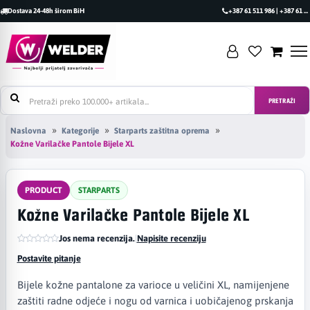
Dostava 24-48h širom BiH
+387 61 511 986 | +387 61 493 470
PRETRAŽI
Naslovna
Kategorije
Starparts zaštitna oprema
Kožne Varilačke Pantole Bijele XL
PRODUCT
STARPARTS
Kožne Varilačke Pantole Bijele XL
Jos nema recenzija.
|
Napisite recenziju
Postavite pitanje
Bijele kožne pantalone za varioce u veličini XL, namijenjene
zaštiti radne odjeće i nogu od varnica i uobičajenog prskanja