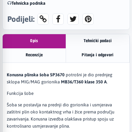
Tehnicka podrska
Podijeli:
Opis
Tehnički podaci
Recenzije
Pitanja i odgovori
Konusna plinska šoba SP3670
potrošni je dio prednjeg
sklopa MIG/MAG gorionika
MB36/T360 klase 350 A
.
Funkcija šobe
Šoba se postavlja na prednji dio gorionika i usmjerava
zaštitni plin oko kontaktnog vrha i žice prema području
zavarivanja. Konusna izvedba olakšava pristup spoju uz
kontrolisano usmjeravanje plina.