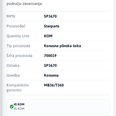
području zavarivanja.
MPN
SP3670
Proizvođač
Starparts
Quantity Unit
KOM
Tip proizvoda
Konusna plinska šoba
Šifra proizvoda
700019
Oznaka
SP3670
Izvedba
Konusna
Kompatibilni
MB36/T360
gorionici
45 KOM
45 KOM