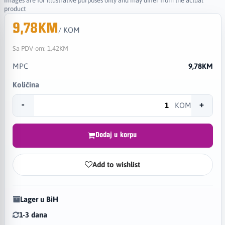
Images are for illustrative purposes only and may differ from the actual
product
9,78KM
/ KOM
Sa PDV-om:
1,42KM
MPC
9,78KM
Količina
-
+
KOM
Dodaj u korpu
Add to wishlist
Lager u BiH
1-3 dana