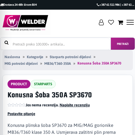
Dostava 24-48h širom BiH
+387 61 511 986 | +387 61 493 470
PRETRAŽI
Naslovna
Kategorije
Starparts potrošni dijelovi
Konusna Šoba 350A SP3670
MIG potrošni dijelovi
MB36/T360-350A
PRODUCT
STARPARTS
Konusna Šoba 350A SP3670
Jos nema recenzija.
|
Napisite recenziju
Postavite pitanje
Konusna plinska šoba SP3670 za MIG/MAG gorionike
MB36/T360 klase 350 A. Usmjerava zaštitni plin prema