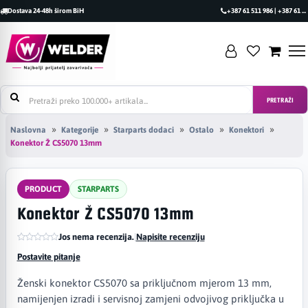
Dostava 24-48h širom BiH
+387 61 511 986 | +387 61 493 470
PRETRAŽI
Naslovna
Kategorije
Starparts dodaci
Ostalo
Konektori
Konektor Ž CS5070 13mm
PRODUCT
STARPARTS
Konektor Ž CS5070 13mm
Jos nema recenzija.
|
Napisite recenziju
Postavite pitanje
Ženski konektor CS5070 sa priključnom mjerom 13 mm,
namijenjen izradi i servisnoj zamjeni odvojivog priključka u