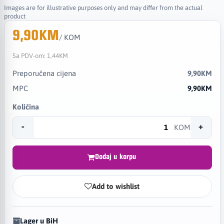
Images are for illustrative purposes only and may differ from the actual
product
9,90KM
/ KOM
Sa PDV-om:
1,44KM
Preporučena cijena
9,90KM
MPC
9,90KM
Količina
-
+
KOM
Dodaj u korpu
Add to wishlist
Lager u BiH