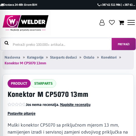
Dostava 24-48h širom BiH
+387 61 511 986 | +387 61 493 470
PRETRAŽI
Naslovna
Kategorije
Starparts dodaci
Ostalo
Konektori
Konektor M CP5070 13mm
PRODUCT
STARPARTS
Konektor M CP5070 13mm
Jos nema recenzija.
|
Napisite recenziju
Postavite pitanje
Muški konektor CP5070 sa priključnom mjerom 13 mm,
namijenjen izradi i servisnoj zamjeni odvojivog priključka na