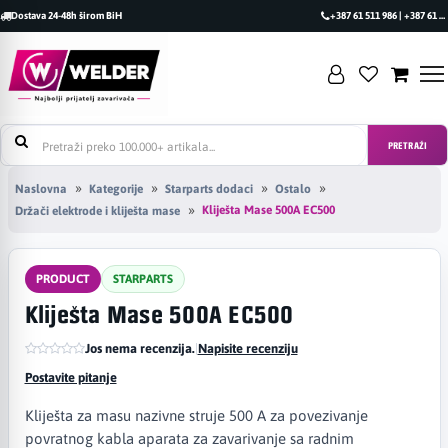
Dostava 24-48h širom BiH
+387 61 511 986 | +387 61 493 470
PRETRAŽI
Naslovna
Kategorije
Starparts dodaci
Ostalo
Kliješta Mase 500A EC500
Držači elektrode i kliješta mase
PRODUCT
STARPARTS
Kliješta Mase 500A EC500
Jos nema recenzija.
|
Napisite recenziju
Postavite pitanje
Kliješta za masu nazivne struje 500 A za povezivanje
povratnog kabla aparata za zavarivanje sa radnim