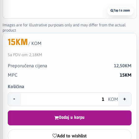
Tap to zoom
Images are for illustrative purposes only and may differ from the actual
product
15KM
/ KOM
Sa PDV-om:
2,18KM
Preporučena cijena
12,50KM
MPC
15KM
Količina
-
+
KOM
Dodaj u korpu
Add to wishlist