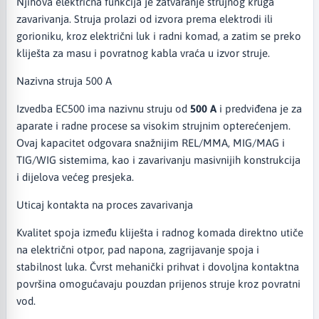
Njihova električna funkcija je zatvaranje strujnog kruga
zavarivanja. Struja prolazi od izvora prema elektrodi ili
gorioniku, kroz električni luk i radni komad, a zatim se preko
kliješta za masu i povratnog kabla vraća u izvor struje.
Nazivna struja 500 A
Izvedba EC500 ima nazivnu struju od
500 A
i predviđena je za
aparate i radne procese sa visokim strujnim opterećenjem.
Ovaj kapacitet odgovara snažnijim REL/MMA, MIG/MAG i
TIG/WIG sistemima, kao i zavarivanju masivnijih konstrukcija
i dijelova većeg presjeka.
Uticaj kontakta na proces zavarivanja
Kvalitet spoja između kliješta i radnog komada direktno utiče
na električni otpor, pad napona, zagrijavanje spoja i
stabilnost luka. Čvrst mehanički prihvat i dovoljna kontaktna
površina omogućavaju pouzdan prijenos struje kroz povratni
vod.