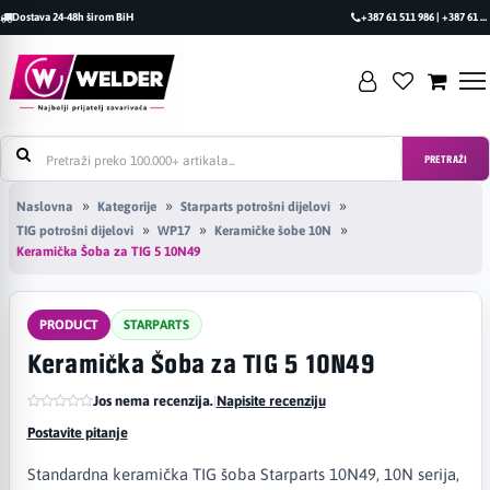
Dostava 24-48h širom BiH
+387 61 511 986 | +387 61 493 470
PRETRAŽI
Naslovna
Kategorije
Starparts potrošni dijelovi
TIG potrošni dijelovi
WP17
Keramičke šobe 10N
Keramička Šoba za TIG 5 10N49
PRODUCT
STARPARTS
Keramička Šoba za TIG 5 10N49
Jos nema recenzija.
|
Napisite recenziju
Postavite pitanje
Standardna keramička TIG šoba Starparts 10N49, 10N serija,