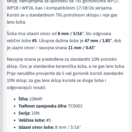
serije, namijenjena za upotrebu na TIG gorionicima WP17,
WP18 i WP26, kao i kompatibilnim 17/18/26 serijama.
Koristi se u standardnom TIG potrošnom sklopu i nije gas
lens šoba.
Šoba ima izlazni otvor od
8 mm / 5/16"
, što odgovara
veličini šobe
#5
. Ukupna dužina šobe je
47 mm / 1.85"
, dok
je ulazni otvor / navojna strana
11 mm / 0.43"
.
Navojna strana je predviđena za standardni 10N potrošni
sklop. Ovo je standardna keramička šoba, a ne gas lens šoba.
Prije narudžbe provjerite da li vaš gorionik koristi standardni
10N sklop; za gas lens sklop koriste se druge šobe i
odgovarajući nosači.
Šifra:
10N49
Trafimet zamjenska šifra:
TC0003
Serija:
10N
Veličina šobe:
#5
Izlazni otvor šobe:
8 mm / 5/16"