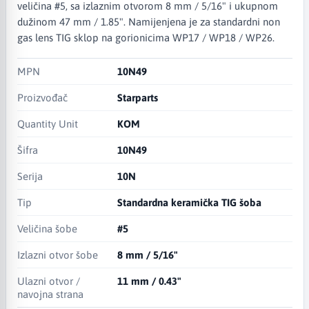
veličina #5, sa izlaznim otvorom 8 mm / 5/16" i ukupnom
dužinom 47 mm / 1.85". Namijenjena je za standardni non
gas lens TIG sklop na gorionicima WP17 / WP18 / WP26.
MPN
10N49
Proizvođač
Starparts
Quantity Unit
KOM
Šifra
10N49
Serija
10N
Tip
Standardna keramička TIG šoba
Veličina šobe
#5
Izlazni otvor šobe
8 mm / 5/16"
Ulazni otvor /
11 mm / 0.43"
navojna strana