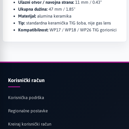
Ulazni otvor / navojna strana:
11 mm / 0.43"
Ukupna dužina:
47 mm / 1.85"
Materijal:
alumina keramika
Tip:
standardna keramička TIG šoba, nije gas lens
Kompatibilnost:
WP17 / WP18 / WP26 TIG gorionici
Korisnički račun
Korisnička podrška
Regionalne postavke
Kreiraj korisnički račun