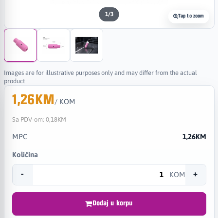
1
/
3
Tap to zoom
Images are for illustrative purposes only and may differ from the actual
product
1,26KM
/ KOM
Sa PDV-om:
0,18KM
MPC
1,26KM
Količina
-
+
KOM
Dodaj u korpu