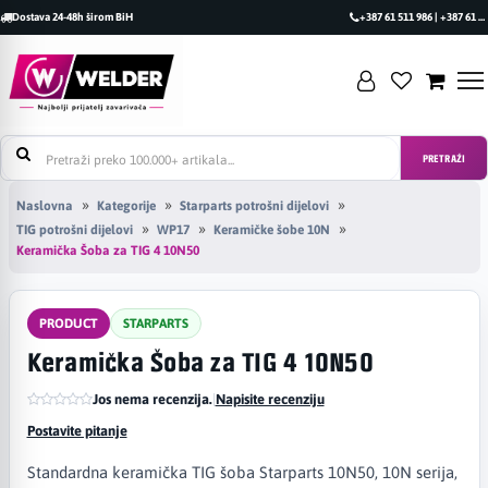
Dostava 24-48h širom BiH
+387 61 511 986 | +387 61 493 470
PRETRAŽI
Naslovna
Kategorije
Starparts potrošni dijelovi
TIG potrošni dijelovi
WP17
Keramičke šobe 10N
Keramička Šoba za TIG 4 10N50
PRODUCT
STARPARTS
Keramička Šoba za TIG 4 10N50
Jos nema recenzija.
|
Napisite recenziju
Postavite pitanje
Standardna keramička TIG šoba Starparts 10N50, 10N serija,