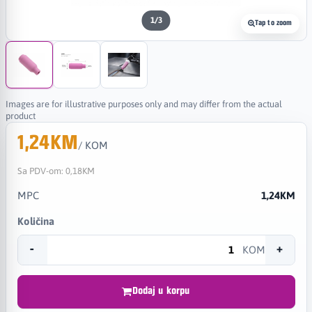
1
/
3
Tap to zoom
Images are for illustrative purposes only and may differ from the actual
product
1,24KM
/ KOM
Sa PDV-om:
0,18KM
MPC
1,24KM
Količina
-
+
KOM
Dodaj u korpu