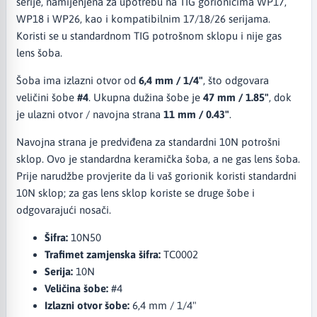
serije, namijenjena za upotrebu na TIG gorionicima WP17,
WP18 i WP26, kao i kompatibilnim 17/18/26 serijama.
Koristi se u standardnom TIG potrošnom sklopu i nije gas
lens šoba.
Šoba ima izlazni otvor od
6,4 mm / 1/4"
, što odgovara
veličini šobe
#4
. Ukupna dužina šobe je
47 mm / 1.85"
, dok
je ulazni otvor / navojna strana
11 mm / 0.43"
.
Navojna strana je predviđena za standardni 10N potrošni
sklop. Ovo je standardna keramička šoba, a ne gas lens šoba.
Prije narudžbe provjerite da li vaš gorionik koristi standardni
10N sklop; za gas lens sklop koriste se druge šobe i
odgovarajući nosači.
Šifra:
10N50
Trafimet zamjenska šifra:
TC0002
Serija:
10N
Veličina šobe:
#4
Izlazni otvor šobe:
6,4 mm / 1/4"