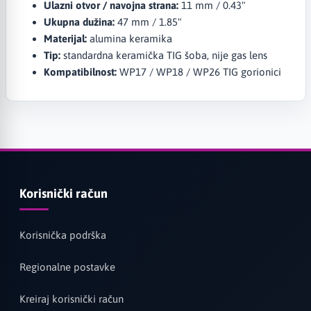
Ulazni otvor / navojna strana:
11 mm / 0.43"
Ukupna dužina:
47 mm / 1.85"
Materijal:
alumina keramika
Tip:
standardna keramička TIG šoba, nije gas lens
Kompatibilnost:
WP17 / WP18 / WP26 TIG gorionici
Korisnički račun
Korisnička podrška
Regionalne postavke
Kreiraj korisnički račun