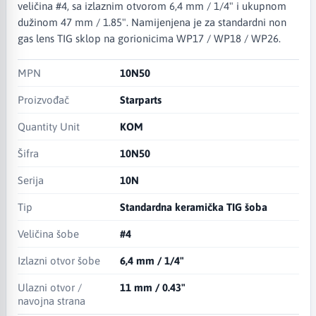
veličina #4, sa izlaznim otvorom 6,4 mm / 1/4" i ukupnom
dužinom 47 mm / 1.85". Namijenjena je za standardni non
gas lens TIG sklop na gorionicima WP17 / WP18 / WP26.
MPN
10N50
Proizvođač
Starparts
Quantity Unit
KOM
Šifra
10N50
Serija
10N
Tip
Standardna keramička TIG šoba
Veličina šobe
#4
Izlazni otvor šobe
6,4 mm / 1/4"
Ulazni otvor /
11 mm / 0.43"
navojna strana