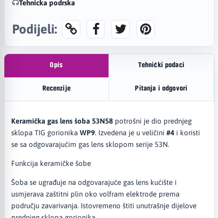
Tehnicka podrska
Podijeli:
Opis
Tehnički podaci
Recenzije
Pitanja i odgovori
Keramička gas lens šoba 53N58
potrošni je dio prednjeg
sklopa TIG gorionika
WP9
. Izvedena je u veličini
#4
i koristi
se sa odgovarajućim gas lens sklopom serije 53N.
Funkcija keramičke šobe
Šoba se ugrađuje na odgovarajuće gas lens kućište i
usmjerava zaštitni plin oko volfram elektrode prema
području zavarivanja. Istovremeno štiti unutrašnje dijelove
prednjeg sklopa gorionika.