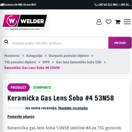
Dostava 24-48h širom BiH
+387 61 511 986 | +387 61 493 470
PRETRAŽI
Naslovna
Kategorije
Starparts potrošni dijelovi
TIG potrošni dijelovi
WP9
Gas lens keramičke šobe 53N
Keramička Gas Lens Šoba #4 53N58
PRODUCT
STARPARTS
Keramička Gas Lens Šoba #4 53N58
Jos nema recenzija.
|
Napisite recenziju
Postavite pitanje
Keramička gas lens šoba 53N58 veličine #4 za TIG gorionik