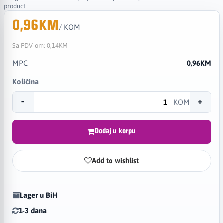
product
0,96KM
/ KOM
Sa PDV-om:
0,14KM
MPC
0,96KM
Količina
-
+
KOM
Dodaj u korpu
Add to wishlist
Lager u BiH
1-3 dana