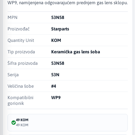
WP9, namijenjena odgovarajućem prednjem gas lens sklopu.
MPN
53N58
Proizvođač
Starparts
Quantity Unit
KOM
Tip proizvoda
Keramička gas lens šoba
Šifra proizvoda
53N58
Serija
53N
Veličina šobe
#4
Kompatibilni
WP9
gorionik
49 KOM
49 KOM