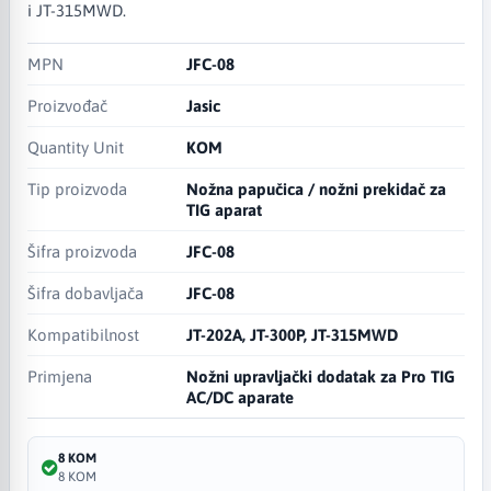
i JT-315MWD.
MPN
JFC-08
Proizvođač
Jasic
Quantity Unit
KOM
Tip proizvoda
Nožna papučica / nožni prekidač za
TIG aparat
Šifra proizvoda
JFC-08
Šifra dobavljača
JFC-08
Kompatibilnost
JT-202A, JT-300P, JT-315MWD
Primjena
Nožni upravljački dodatak za Pro TIG
AC/DC aparate
8 KOM
8 KOM