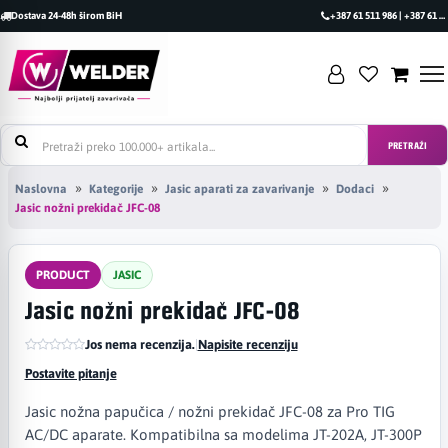
Dostava 24-48h širom BiH
+387 61 511 986 | +387 61 493 470
PRETRAŽI
Naslovna
Kategorije
Jasic aparati za zavarivanje
Dodaci
Jasic nožni prekidač JFC-08
PRODUCT
JASIC
Jasic nožni prekidač JFC-08
Jos nema recenzija.
|
Napisite recenziju
Postavite pitanje
Jasic nožna papučica / nožni prekidač JFC-08 za Pro TIG
AC/DC aparate. Kompatibilna sa modelima JT-202A, JT-300P