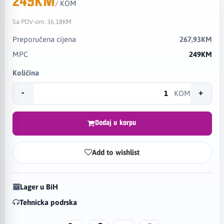
249KM
/ KOM
Sa PDV-om:
36,18KM
Preporučena cijena
267,93KM
MPC
249KM
Količina
-
+
KOM
Dodaj u korpu
Add to wishlist
Lager u BiH
Tehnicka podrska